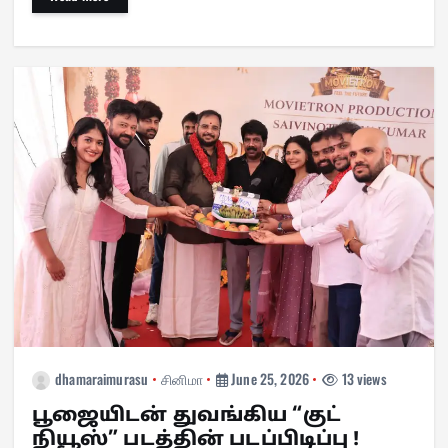
bo
ts
er
gr
ed
to
ail
e
ok
A
es
a
In
do
pp
t
m
n
dhamaraimurasu
சினிமா
June 25, 2026
13 views
பூஜையிடன் துவங்கிய “குட்
நியூஸ்” படத்தின் படப்பிடிப்பு !