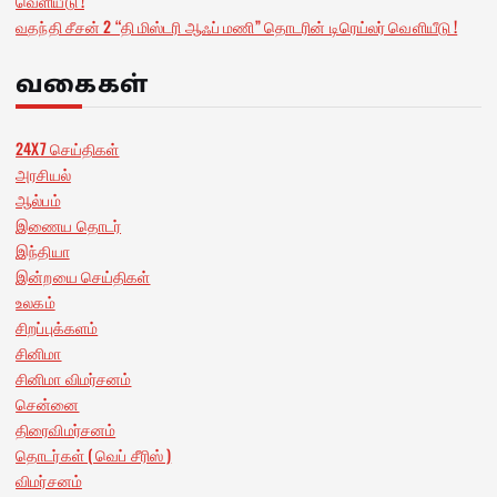
வெளியீடு !
வதந்தி சீசன் 2 “தி மிஸ்டரி ஆஃப் மணி” தொடரின் டிரெய்லர் வெளியீடு !
வகைகள்
24X7 செய்திகள்
அரசியல்
ஆல்பம்
இணைய தொடர்
இந்தியா
இன்றயை செய்திகள்
உலகம்
சிறப்புக்களம்
சினிமா
சினிமா விமர்சனம்
சென்னை
திரைவிமர்சனம்
தொடர்கள் ( வெப் சீரிஸ் )
விமர்சனம்