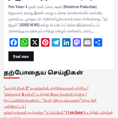
Post Views: 4 மூவிட்ரான் புரொடக்ஷன் (Movietron Production)
நிறுவனம் தனது இரண்டாவது படத்தை சென்னையில் பாரம்பரிய
முறைப்படி, பூஜையுடன் அதிகாரப்பூர்வமாகத் தொடங்கியுள்ளது. “குட்
நியூஸ்” (GOOD NEWS) என்று பெயரிடப்பட்டுள்ள இத்திரைப்படம்,
அனைத்து வயதினரும் ரசித்து மகிழும் வண்ணம், பாசம்,…
Fa
W
X
Pi
Te
Li
M
E
Sh
ce
ha
nt
le
nk
as
m
ar
bo
ts
er
gr
ed
to
ail
e
Read more
ok
A
es
a
In
do
pp
t
m
n
தற்போதைய செய்திகள்
“வதந்தி சீசன் 2” குழுவினரின் பத்திரிகையாளர் சந்திப்பு !
“விஸ்வநாத் & சன்ஸ்” படத்தின் இசை வெளியீட்டு விழா !
நெட்ஃப்ளிக்ஸ் வெளியிட்ட “பியார் பிரேமா கல்யாணம்” தொடரின்
முன்னோட்டம் !
துல்கர் சல்மான் நடித்துள்ள “ஐ ஆம் கேம்” ( I am Game ) படத்தின் டிரெய்லர்