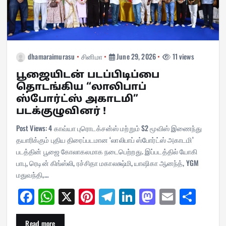
dhamaraimurasu
சினிமா
June 29, 2026
11 views
பூஜையிடன் படப்பிடிப்பை
தொடங்கிய “லாலிபாப்
ஸ்போர்ட்ஸ் அகாடமி”
படக்குழுவினர் !
Post Views: 4 காவ்யா புரொடக்சன்ஸ் மற்றும் S2 மூவிஸ் இணைந்து
தயாரிக்கும் புதிய திரைப்படமான ‘லாலிபாப் ஸ்போர்ட்ஸ் அகாடமி’
படத்தின் பூஜை கோலாகலமாக நடைபெற்றது. இப்படத்தில் யோகி
பாபு, ரெடின் கிங்ஸ்லி, ரச்சிதா மகாலக்ஷ்மி, யாஷிகா ஆனந்த், YGM
மதுவந்தி,…
Fa
W
X
Pi
Te
Li
M
E
Sh
ce
ha
nt
le
nk
as
m
ar
Read more