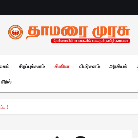
லகம்
சிறப்புக்களம்
சினிமா
விமர்சனம்
அரசியல்
சீரிஸ்
்பு !