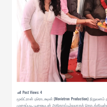
Post Views:
4
மூவிட்ரான் புரொடக்ஷன் (Movietron Production) நிறுவ
முறைப்படி, பூஜையுடன் அதிகாரப்பூர்வமாகத் தொடங்கியுள்ளத