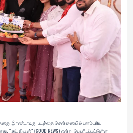
னம் தனது இரண்டாவது படத்தை சென்னையில் பாரம்பரிய
ு. “குட் நியூஸ்” (GOOD NEWS) என்று பெயரிடப்பட்டுள்ள