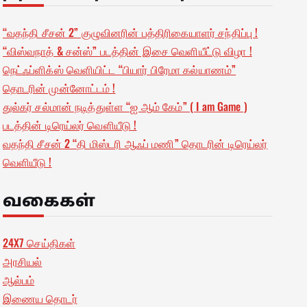
“வதந்தி சீசன் 2” குழுவினரின் பத்திரிகையாளர் சந்திப்பு !
“விஸ்வநாத் & சன்ஸ்” படத்தின் இசை வெளியீட்டு விழா !
நெட்ஃப்ளிக்ஸ் வெளியிட்ட “பியார் பிரேமா கல்யாணம்”
தொடரின் முன்னோட்டம் !
துல்கர் சல்மான் நடித்துள்ள “ஐ ஆம் கேம்” ( I am Game )
படத்தின் டிரெய்லர் வெளியீடு !
வதந்தி சீசன் 2 “தி மிஸ்டரி ஆஃப் மணி” தொடரின் டிரெய்லர்
வெளியீடு !
வகைகள்
24X7 செய்திகள்
அரசியல்
ஆல்பம்
இணைய தொடர்