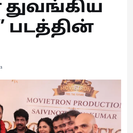
 துவங்கிய
்” படத்தின்
ts