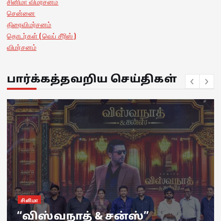
சினிமா விமர்சனம்
சென்னை
திரைவிமர்சனம்
தொடர்கள் ( வெப் சீரிஸ் )
விமர்சனம்
பார்க்கத்தவறிய செய்திகள்
இணைய தொடர்
நெட்ஃப்ளிக்ஸ் வெளியிட்ட