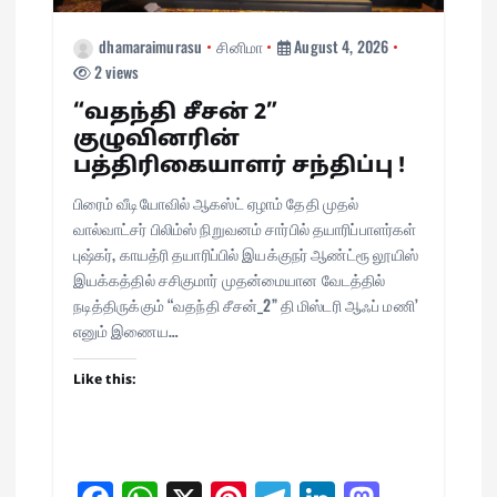
dhamaraimurasu
சினிமா
August 4, 2026
2 views
“வதந்தி சீசன் 2”
குழுவினரின்
பத்திரிகையாளர் சந்திப்பு !
பிரைம் வீடியோவில் ஆகஸ்ட் ஏழாம் தேதி முதல்
வால்வாட்சர் பிலிம்ஸ் நிறுவனம் சார்பில் தயாரிப்பாளர்கள்
புஷ்கர், காயத்ரி தயாரிப்பில் இயக்குநர் ஆண்ட்ரூ லூயிஸ்
இயக்கத்தில் சசிகுமார் முதன்மையான வேடத்தில்
நடித்திருக்கும் “வதந்தி சீசன்_2” தி மிஸ்டரி ஆஃப் மணி’
எனும் இணைய…
Like this: