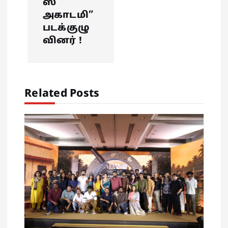
a
ஸ்
அகாடமி”
v
படக்குழு
வினர் !
i
g
Related Posts
a
t
i
o
n