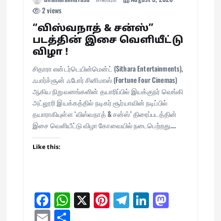
2 views
“விஸ்வநாத் & சன்ஸ்”
படத்தின் இசை வெளியீட்டு
விழா !
சிதாரா என்டர்டெயின்மென்ட் (Sithara Entertainments),
ஃபார்ச்சூன் ஃபோர் சினிமாஸ் (Fortune Four Cinemas)
ஆகிய நிறுவனங்களின் தயாரிப்பில் இயக்குநர் வெங்கி
அட்லூரி இயக்கத்தில் நடிகர் சூர்யாவின் நடிப்பில்
தயாராகியுள்ள ‘விஸ்வநாத் & சன்ஸ்’ திரைப்படத்தின்
இசை வெளியீட்டு விழா கோவையில் நடைபெற்றது.…
Like this:
Fa
W
X
Pi
Te
Li
M
ce
ha
nt
le
nk
as
E
Sh