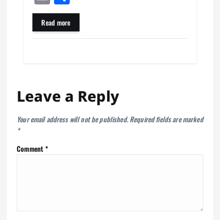
bo
ts
er
gr
ed
to
m
ar
ok
A
es
a
In
do
ail
e
Read more
pp
t
m
n
Leave a Reply
Your email address will not be published.
Required fields are marked
*
Comment
*