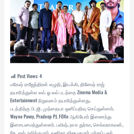
Post Views:
4
மகேஷ் ராஜேந்திரன் எழுதி, இயக்கி, தினேஷ் ராஜ்
தயாரித்துள்ள லவ் ஓ லவ் படத்தை Zinema Media &
Entertainment நிறுவனம் தயாரித்துள்ளது.
படத்திற்கு பி. ஜி. முத்தையா ஒளிப்பதிவு செய்துள்ளார்.
Wayne Pavey, Pradeep PJ, FOXn ஆகியோர் இணைந்து
இசையமைத்துள்ளனர். பவிஷ், நாக துர்கா, செல்வராகவன்,
கே. எஸ். ரவிக்குமார், வனிதா விஜயகுமார் மற்றும் பலர்