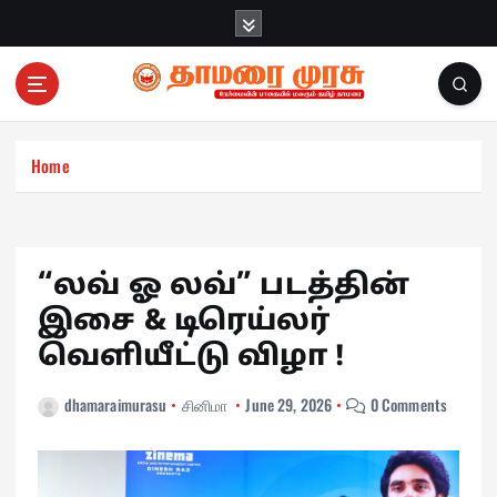
S
k
i
p
t
o
c
Home
o
n
t
e
“லவ் ஓ லவ்” படத்தின்
n
இசை & டிரெய்லர்
t
வெளியீட்டு விழா !
dhamaraimurasu
சினிமா
June 29, 2026
0 Comments