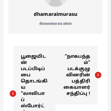
dhamaraimurasu
dhamaraimurasu admin
P
பூஜையிட
“நாகபந்த
o
ன்
ம்”
படப்பிடிப்
படக்குழு
s
பை
வினரின்
தொடங்கி
பத்திரி
t
ய
கையாளர்
“லாலிபா
சந்திப்பு !
n
ப்
ஸ்போர்ட்