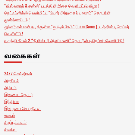
“விஸ்வநாத் & சன்ஸ்” படத்தின் இசை வெளியீட்டு விழா !
நெட்ஃப்ளிக்ஸ் வெளியிட்ட “பியார் பிரேமா கல்யாணம்” தொடரின்
முன்னோட்டம் !
துல்கர் சல்மான் நடித்துள்ள “ஐ ஆம் கேம்” ( I am Game ) படத்தின் டிரெய்லர்
வெளியீடு !
வதந்தி சீசன் 2 “தி மிஸ்டரி ஆஃப் மணி” தொடரின் டிரெய்லர் வெளியீடு !
வகைகள்
24X7 செய்திகள்
அரசியல்
ஆல்பம்
இணைய தொடர்
இந்தியா
இன்றயை செய்திகள்
உலகம்
சிறப்புக்களம்
சினிமா