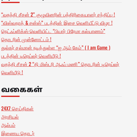
“வதந்தி சீசன் 2” குழுவினரின் பத்திரிகையாளர் சந்திப்பு !
“விஸ்வநாத் & சன்ஸ்” படத்தின் இசை வெளியீட்டு விழா !
நெட்ஃப்ளிக்ஸ் வெளியிட்ட “பியார் பிரேமா கல்யாணம்”
தொடரின் முன்னோட்டம் !
துல்கர் சல்மான் நடித்துள்ள “ஐ ஆம் கேம்” ( I am Game )
படத்தின் டிரெய்லர் வெளியீடு !
வதந்தி சீசன் 2 “தி மிஸ்டரி ஆஃப் மணி” தொடரின் டிரெய்லர்
வெளியீடு !
வகைகள்
24X7 செய்திகள்
அரசியல்
ஆல்பம்
இணைய தொடர்