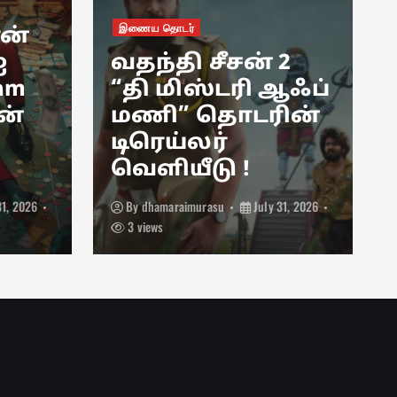
இணைய தொடர்
ான்
ஐ
வதந்தி சீசன் 2
 am
“தி மிஸ்டரி ஆஃப்
ன்
மணி” தொடரின்
டிரெய்லர்
வெளியீடு !
31, 2026
By
dhamaraimurasu
July 31, 2026
3 views