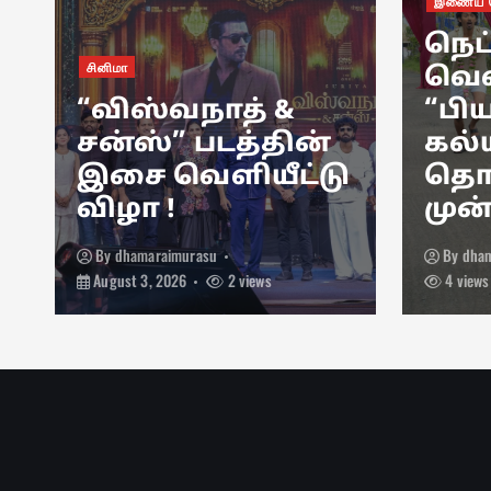
இணைய த
நெட
சினிமா
வெள
“விஸ்வநாத் &
“பிய
சன்ஸ்” படத்தின்
கல்
இசை வெளியீட்டு
தொட
விழா !
முன
By
dhamaraimurasu
By
dha
August 3, 2026
2 views
4 views