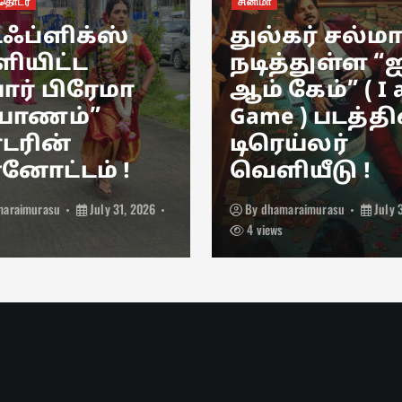
ொடர்
சினிமா
்ஃப்ளிக்ஸ்
துல்கர் சல்ம
ியிட்ட
நடித்துள்ள “
ார் பிரேமா
ஆம் கேம்” ( I
யாணம்”
Game ) படத்தி
ரின்
டிரெய்லர்
்னோட்டம் !
வெளியீடு !
maraimurasu
July 31, 2026
By
dhamaraimurasu
July 
4 views