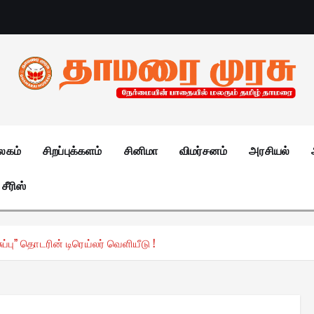
லகம்
சிறப்புக்களம்
சினிமா
விமர்சனம்
அரசியல்
சீரிஸ்
ுப்பு” தொடரின் டிரெய்லர் வெளியீடு !