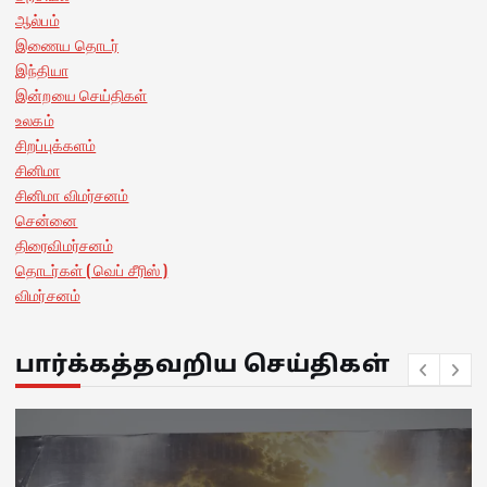
ஆல்பம்
இணைய தொடர்
இந்தியா
இன்றயை செய்திகள்
உலகம்
சிறப்புக்களம்
சினிமா
சினிமா விமர்சனம்
சென்னை
திரைவிமர்சனம்
தொடர்கள் ( வெப் சீரிஸ் )
விமர்சனம்
பார்க்கத்தவறிய செய்திகள்