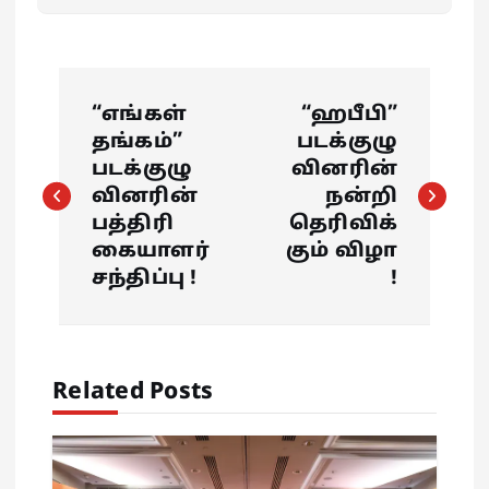
P
“எங்கள்
“ஹபீபி”
o
தங்கம்”
படக்குழு
படக்குழு
வினரின்
s
வினரின்
நன்றி
பத்திரி
தெரிவிக்
t
கையாளர்
கும் விழா
சந்திப்பு !
!
n
a
Related Posts
v
i