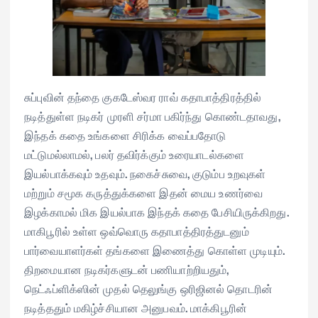
சுப்புவின் தந்தை குகடேஸ்வர ராவ் கதாபாத்திரத்தில்
நடித்துள்ள நடிகர் முரளி சர்மா பகிர்ந்து கொண்டதாவது,
இந்தக் கதை உங்களை சிரிக்க வைப்பதோடு
மட்டுமல்லாமல், பலர் தவிர்க்கும் உரையாடல்களை
இயல்பாக்கவும் உதவும். நகைச்சுவை, குடும்ப உறவுகள்
மற்றும் சமூக கருத்துக்களை இதன் மைய உணர்வை
இழக்காமல் மிக இயல்பாக இந்தக் கதை பேசியிருக்கிறது.
மாகிபூரில் உள்ள ஒவ்வொரு கதாபாத்திரத்துடனும்
பார்வையாளர்கள் தங்களை இணைத்து கொள்ள முடியும்.
திறமையான நடிகர்களுடன் பணியாற்றியதும்,
நெட்ஃப்ளிக்ஸின் முதல் தெலுங்கு ஒரிஜினல் தொடரின்
நடித்ததும் மகிழ்ச்சியான அனுபவம். மாக்கிபூரின்