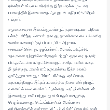
ரசிகர்கள் சுப்புவை சந்தித்து இந்த மறக்க முடியாத
பயணத்தில் இணைவதை ஆவலுடன் எதிர்பார்க்கிறேன்
என்றார்.
சமூகவலைதள இன்ஃப்ளூயன்சரும் நடிகையுமான மிதிலா
பல்கர் பகிர்ந்து கொண்டதாவது, நகைச்சுவையையும் மனித
உணர்வுகளையும் ‘சூப்பர் சுப்பு’ மிக அழகாக
கையாண்டுள்ளது. குழப்பங்கள், ஆர்வம், மகிழ்ச்சி,
உறவுகளை ஏற்றுக்கொள்ளுதல் மற்றும் ஒருவரை ஒருவர்
புரிந்துகொள்ள கற்றுக்கொள்ளும் மனிதர்களின் கதை
இருக்கிறது. மாலிக் ராம் உருவாக்கிய இந்த உலகம்
தனித்துவமானது, உயிரோட்டமிக்கது. ஒவ்வொரு
கதாபாத்திரமும் இந்தப் பயணத்தில் நினைவில் நிற்கும்
வகையில் வடிவமைக்கப்பட்டுள்ளது. நெட்ஃப்ளிக்ஸுடன்
இணைந்து பணியாற்றுவது எப்போதும் மனதுக்கு
நெருக்கமானது. நெட்ஃப்ளிக்ஸின் ஆரம்பகால
ஒரிஜினல்களில் ஒன்றான ‘லிட்டில் திங்ஸ்’ தொடரில் நான்