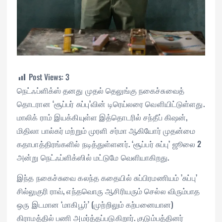
Post Views:
3
நெட்ஃப்ளிக்ஸ் தனது முதல் தெலுங்கு நகைச்சுவைத்
தொடரான ‘சூப்பர் சுப்பு’வின் டிரெய்லரை வெளியிட்டுள்ளது.
மாலிக் ராம் இயக்கியுள்ள இத்தொடரில் சந்தீப் கிஷன்,
மிதிலா பால்கர் மற்றும் முரளி சர்மா ஆகியோர் முதன்மை
கதாபாத்திரங்களில் நடித்துள்ளனர். ‘சூப்பர் சுப்பு’ ஜூலை 2
அன்று நெட்ஃப்ளிக்ஸில் மட்டுமே வெளியாகிறது.
இந்த நகைச்சுவை கலந்த கதையில் சுப்பிரமணியம் ’சுப்பு’
சில்லுகுரி ராவ், எந்தவொரு ஆசிரியரும் செல்ல விரும்பாத
ஒரு இடமான ‘மாகிபூர்’ (முற்றிலும் கற்பனையான)
கிராமத்தில் பணி அமர்த்தப்படுகிறார். குடும்பத்தினர்