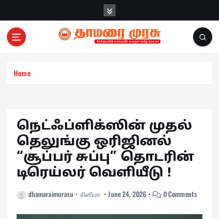
S
k
i
p
t
o
c
Home
o
n
t
e
நெட்ஃப்ளிக்ஸின் முதல்
n
தெலுங்கு ஒரிஜினல்
t
“சூப்பர் சுப்பு” தொடரின்
டிரெய்லர் வெளியீடு !
dhamaraimurasu
சினிமா
June 24, 2026
0 Comments