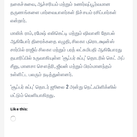
நகைச்சுவை, ஆச்சரியம் மற்றும் உணர்வுப்பூர்வமான
தருணங்களை பார்வையாளர்கள் நிச்சயம் ரசிப்பார்கள்
என்றார்.
மாலிக் ராம், ரமேஷ் எலிகெட்டி மற்றும் ஷிவானி தோபல்
ஆகியோர் திரைக்கதை எழுதி, சிலகா புரொடக்ஷன்ஸ்
சார்பில் ராஜீவ் சிலகா மற்றும் பரத் லட்சுமிபதி ஆகியோரது
தயாரிப்பில் உருவாகியுள்ள ‘சூப்பர் சுப்பு’ தொடரில் கெட் அப்
சீனு, மானசா சௌத்ரி, ஜீவன் மற்றும் பிரம்மானந்தம்
உள்ளிட்ட பலரும் நடித்துள்ளனர்.
‘சூப்பர் சுப்பு’ தொடர் ஜூலை 2 அன்று நெட்ஃபிளிக்ஸில்
மட்டும் வெளியாகிறது.
Like this:
L
o
a
d