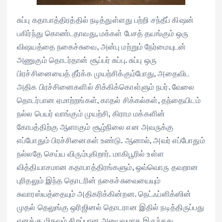
சுப்பு கதாபாத்திரத்தில் நடித்துள்ளது பற்றி சந்தீப் கிஷன்
பகிர்ந்து கொண்டதாவது, மக்கள் பேசத் தயங்கும் ஒரு
விஷயத்தை நகைச்சுவை, அன்பு மற்றும் நேர்மையுடன்
அணுகும் தொடர்தான் சூப்பர் சுப்பு. சுப்பு ஒரு
பிரச்சினையைத் தீர்க்க முயற்சிக்கும்போது, அதைவிட
அதிக பிரச்சினைகளில் சிக்கிக்கொள்ளும் நபர். வேலை
தொடர்பான ஏமாற்றங்கள், காதல் சிக்கல்கள், தந்தையிடம்
நல்ல பெயர் வாங்கும் முயற்சி, கிராம மக்களின்
கோபத்திற்கு ஆளாகும் சூழ்நிலை என அவருக்கு
எப்போதும் பிரச்சினைகள் உண்டு. ஆனால், அவர் எப்போதும்
நல்லதே செய்ய விரும்புகிறார். மாகிபூரில் உள்ள
வித்தியாசமான கதாபாத்திரங்களும், ஒவ்வொரு தவறான
புரிதலும் இந்த தொடரின் நகைச்சுவையையும்
சுவாரஸ்யத்தையும் அதிகரிக்கின்றன. நெட்ஃப்ளிக்ஸின்
முதல் தெலுங்கு ஒரிஜினல் தொடரான இதில் நடித்திருப்பது
எனக்கு மிகவும் சிறப்பான அனுபவமாக இருந்தது.