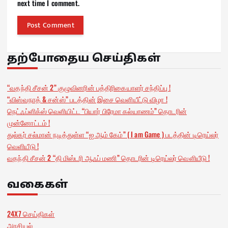
next time I comment.
தற்போதைய செய்திகள்
“வதந்தி சீசன் 2” குழுவினரின் பத்திரிகையாளர் சந்திப்பு !
“விஸ்வநாத் & சன்ஸ்” படத்தின் இசை வெளியீட்டு விழா !
நெட்ஃப்ளிக்ஸ் வெளியிட்ட “பியார் பிரேமா கல்யாணம்” தொடரின்
முன்னோட்டம் !
துல்கர் சல்மான் நடித்துள்ள “ஐ ஆம் கேம்” ( I am Game ) படத்தின் டிரெய்லர்
வெளியீடு !
வதந்தி சீசன் 2 “தி மிஸ்டரி ஆஃப் மணி” தொடரின் டிரெய்லர் வெளியீடு !
வகைகள்
24X7 செய்திகள்
அரசியல்