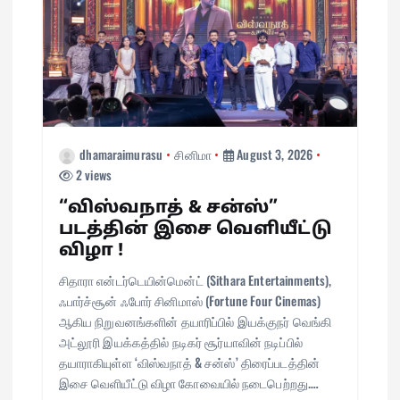
dhamaraimurasu
சினிமா
August 3, 2026
2 views
“விஸ்வநாத் & சன்ஸ்”
படத்தின் இசை வெளியீட்டு
விழா !
சிதாரா என்டர்டெயின்மென்ட் (Sithara Entertainments),
ஃபார்ச்சூன் ஃபோர் சினிமாஸ் (Fortune Four Cinemas)
ஆகிய நிறுவனங்களின் தயாரிப்பில் இயக்குநர் வெங்கி
அட்லூரி இயக்கத்தில் நடிகர் சூர்யாவின் நடிப்பில்
தயாராகியுள்ள ‘விஸ்வநாத் & சன்ஸ்’ திரைப்படத்தின்
இசை வெளியீட்டு விழா கோவையில் நடைபெற்றது.…