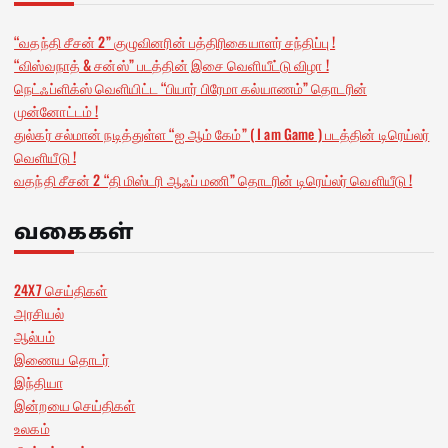
“வதந்தி சீசன் 2” குழுவினரின் பத்திரிகையாளர் சந்திப்பு !
“விஸ்வநாத் & சன்ஸ்” படத்தின் இசை வெளியீட்டு விழா !
நெட்ஃப்ளிக்ஸ் வெளியிட்ட “பியார் பிரேமா கல்யாணம்” தொடரின்
முன்னோட்டம் !
துல்கர் சல்மான் நடித்துள்ள “ஐ ஆம் கேம்” ( I am Game ) படத்தின் டிரெய்லர்
வெளியீடு !
வதந்தி சீசன் 2 “தி மிஸ்டரி ஆஃப் மணி” தொடரின் டிரெய்லர் வெளியீடு !
வகைகள்
24X7 செய்திகள்
அரசியல்
ஆல்பம்
இணைய தொடர்
இந்தியா
இன்றயை செய்திகள்
உலகம்