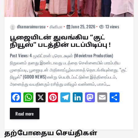
dhamaraimurasu
சினிமா
June 25, 2026
13 views
பூஜையிடன் துவங்கிய “குட்
நியூஸ்” படத்தின் படப்பிடிப்பு !
Post Views: 4 மூவிட்ரான் புரொடக்ஷன் (Movietron Production)
நிறுவனம் தனது இரண்டாவது படத்தை சென்னையில் பாரம்பரிய
முறைப்படி, பூஜையுடன் அதிகாரப்பூர்வமாகத் தொடங்கியுள்ளது. “குட்
நியூஸ்” (GOOD NEWS) என்று பெயரிடப்பட்டுள்ள இத்திரைப்படம்,
அனைத்து வயதினரும் ரசித்து மகிழும் வண்ணம், பாசம்,…
Fa
W
X
Pi
Te
Li
M
E
Sh
ce
ha
nt
le
nk
as
m
ar
bo
ts
er
gr
ed
to
ail
e
Read more
ok
A
es
a
In
do
pp
t
m
n
தற்போதைய செய்திகள்