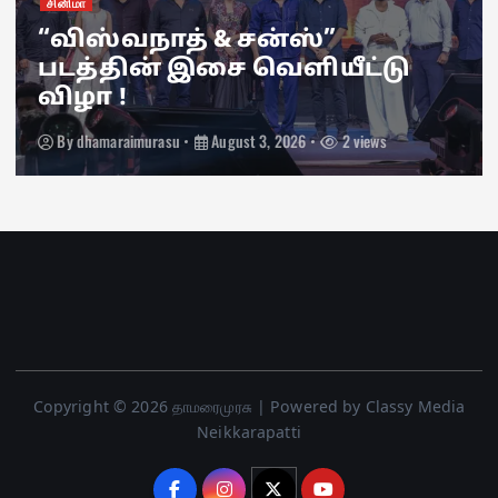
சினிமா
“விஸ்வநாத் & சன்ஸ்”
படத்தின் இசை வெளியீட்டு
விழா !
By
dhamaraimurasu
August 3, 2026
2 views
Copyright © 2026 தாமரைமுரசு | Powered by Classy Media
Neikkarapatti