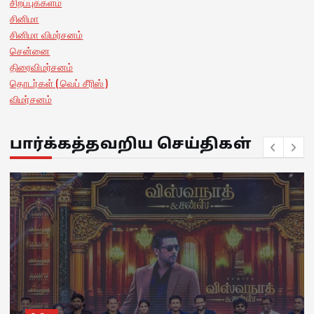
சிறப்புக்களம்
சினிமா
சினிமா விமர்சனம்
சென்னை
திரைவிமர்சனம்
தொடர்கள் ( வெப் சீரிஸ் )
விமர்சனம்
பார்க்கத்தவறிய செய்திகள்