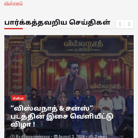
விமர்சனம்
பார்க்கத்தவறிய செய்திகள்
சினிமா
“விஸ்வநாத் & சன்ஸ்”
படத்தின் இசை வெளியீட்டு
விழா !
By
dhamaraimurasu
August 3, 2026
2 views