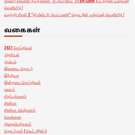
துல்கர் சல்மான் நடித்துள்ள “ஐ ஆம் கேம்” ( I am Game ) படத்தின் டிரெய்லர்
வெளியீடு !
வதந்தி சீசன் 2 “தி மிஸ்டரி ஆஃப் மணி” தொடரின் டிரெய்லர் வெளியீடு !
வகைகள்
24X7 செய்திகள்
அரசியல்
ஆல்பம்
இணைய தொடர்
இந்தியா
இன்றயை செய்திகள்
உலகம்
சிறப்புக்களம்
சினிமா
சினிமா விமர்சனம்
சென்னை
திரைவிமர்சனம்
தொடர்கள் ( வெப் சீரிஸ் )