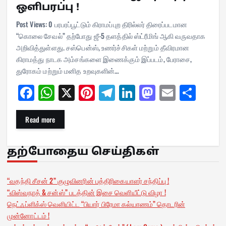
ஒளிபரப்பு !
Post Views: 0 பரபரப்பூட்டும் கிராமப்புற திரில்லர் திரைப்படமான
“கொலை சேவல்” தற்போது ஜீ-5 தளத்தில் ஸ்ட்ரீமிங் ஆகி வருவதாக
அறிவித்துள்ளது. சஸ்பென்ஸ், உணர்ச்சிகள் மற்றும் தீவிரமான
கிராமத்து நாடக அம்சங்களை இணைக்கும் இப்படம், பேராசை,
துரோகம் மற்றும் மனித உறவுகளின்…
Fa
W
X
Pi
Te
Li
M
E
Sh
ce
ha
nt
le
nk
as
m
ar
bo
ts
er
gr
ed
to
ail
e
Read more
ok
A
es
a
In
do
pp
t
m
n
தற்போதைய செய்திகள்
“வதந்தி சீசன் 2” குழுவினரின் பத்திரிகையாளர் சந்திப்பு !
“விஸ்வநாத் & சன்ஸ்” படத்தின் இசை வெளியீட்டு விழா !
நெட்ஃப்ளிக்ஸ் வெளியிட்ட “பியார் பிரேமா கல்யாணம்” தொடரின்
முன்னோட்டம் !