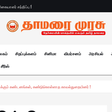
ிகையாளர் சந்திப்பு !
லகம்
சிறப்புக்களம்
சினிமா
விமர்சனம்
அரசியல்
சீரிஸ்
லுக்கும் கண்டனங்கள், கண்டுகொள்ளாத காவல்துறையினர் !