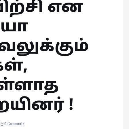
ிற்சி என
ியோ
வலுக்கும்
ள்,
ள்ளாத
யினர் !
0 Comments