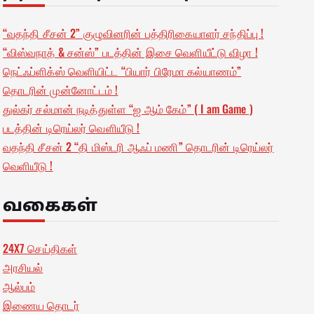
“வதந்தி சீசன் 2” குழுவினரின் பத்திரிகையாளர் சந்திப்பு !
“விஸ்வநாத் & சன்ஸ்” படத்தின் இசை வெளியீட்டு விழா !
நெட்ஃப்ளிக்ஸ் வெளியிட்ட “பியார் பிரேமா கல்யாணம்”
தொடரின் முன்னோட்டம் !
துல்கர் சல்மான் நடித்துள்ள “ஐ ஆம் கேம்” ( I am Game )
படத்தின் டிரெய்லர் வெளியீடு !
வதந்தி சீசன் 2 “தி மிஸ்டரி ஆஃப் மணி” தொடரின் டிரெய்லர்
வெளியீடு !
வகைகள்
24X7 செய்திகள்
அரசியல்
ஆல்பம்
இணைய தொடர்