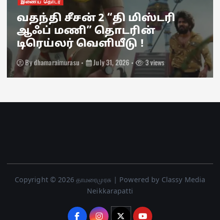
இணைய தொடர்
வதந்தி சீசன் 2 “தி மிஸ்டரி
ஆஃப் மணி” தொடரின்
டிரெய்லர் வெளியீடு !
By
dhamaraimurasu
July 31, 2026
3 views
Copyright © 2026 தாமரைமுரசு | Powered by Classy Media
Neikkarapatti