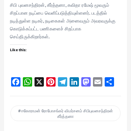
சிபி புவனசந்திரன், கீர்த்தனா, கவிதா ரமேஷ் மூவரும்
சிறப்பான நடிப்பை வெளிப்படுத்தியுள்ளனர். படத்தில்
நடித்துள்ள நடிகர், நடிகைகள் அனைவரும் அவரவருக்கு
கொடுக்கப்பட்ட பணிகளைச் சிறப்பாக
செய்திருக்கிறார்கள்.
Like this:
Fa
W
X
Pi
Te
Li
M
E
Sh
ce
ha
nt
le
nk
as
m
ar
bo
ts
er
gr
ed
to
ail
e
ok
A
es
a
In
do
ஈகோராமன் ரோபோசங்கர் விமர்சனம் சிபிபுவனசந்திரன்
pp
t
m
n
கீர்த்தனா