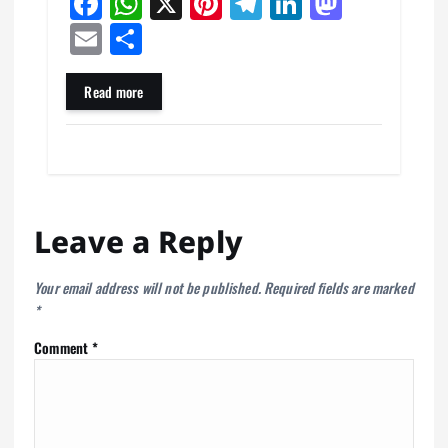
Fa
W
X
Pi
Te
Li
M
ce
ha
nt
le
nk
as
E
Sh
bo
ts
er
gr
ed
to
m
ar
ok
A
es
a
In
do
ail
e
Read more
pp
t
m
n
Leave a Reply
Your email address will not be published.
Required fields are marked
*
Comment
*