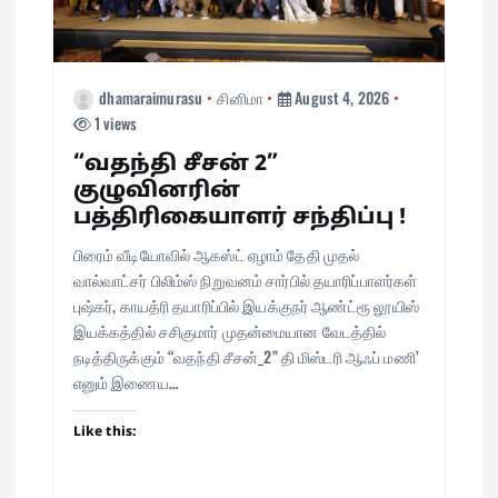
o
n
dhamaraimurasu
சினிமா
August 4, 2026
1 views
“வதந்தி சீசன் 2”
குழுவினரின்
பத்திரிகையாளர் சந்திப்பு !
பிரைம் வீடியோவில் ஆகஸ்ட் ஏழாம் தேதி முதல்
வால்வாட்சர் பிலிம்ஸ் நிறுவனம் சார்பில் தயாரிப்பாளர்கள்
புஷ்கர், காயத்ரி தயாரிப்பில் இயக்குநர் ஆண்ட்ரூ லூயிஸ்
இயக்கத்தில் சசிகுமார் முதன்மையான வேடத்தில்
நடித்திருக்கும் “வதந்தி சீசன்_2” தி மிஸ்டரி ஆஃப் மணி’
எனும் இணைய…
Like this: