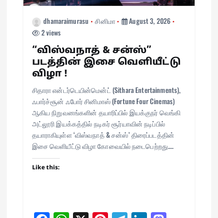
dhamaraimurasu
சினிமா
August 3, 2026
2 views
“விஸ்வநாத் & சன்ஸ்”
படத்தின் இசை வெளியீட்டு
விழா !
சிதாரா என்டர்டெயின்மென்ட் (Sithara Entertainments),
ஃபார்ச்சூன் ஃபோர் சினிமாஸ் (Fortune Four Cinemas)
ஆகிய நிறுவனங்களின் தயாரிப்பில் இயக்குநர் வெங்கி
அட்லூரி இயக்கத்தில் நடிகர் சூர்யாவின் நடிப்பில்
தயாராகியுள்ள ‘விஸ்வநாத் & சன்ஸ்’ திரைப்படத்தின்
இசை வெளியீட்டு விழா கோவையில் நடைபெற்றது.…
Like this: