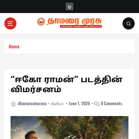
S
k
i
p
t
o
c
Home
o
n
t
e
“ஈகோ ராமன்” படத்தின்
n
விமர்சனம்
t
dhamaraimurasu
சினிமா
June 1, 2026
0 Comments