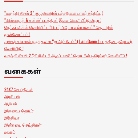
“வதந்தி சீசன் 2” குழுவினரின் பத்திரிகையாளர் சந்திப்பு !
“விஸ்வநாத் & சன்ஸ்” படத்தின் இசை வெளியீட்டு விழா !
நெட்ஃப்ளிக்ஸ் வெளியிட்ட “பியார் பிரேமா கல்யாணம்” தொடரின்
முன்னோட்டம் !
துல்கர் சல்மான் நடித்துள்ள “ஐ ஆம் கேம்” ( I am Game ) படத்தின் டிரெய்லர்
வெளியீடு !
வதந்தி சீசன் 2 “தி மிஸ்டரி ஆஃப் மணி” தொடரின் டிரெய்லர் வெளியீடு !
வகைகள்
24X7 செய்திகள்
அரசியல்
ஆல்பம்
இணைய தொடர்
இந்தியா
இன்றயை செய்திகள்
உலகம்