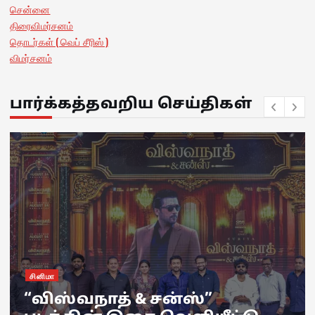
சென்னை
திரைவிமர்சனம்
தொடர்கள் ( வெப் சீரிஸ் )
விமர்சனம்
பார்க்கத்தவறிய செய்திகள்
சினிமா
“விஸ்வநாத் & சன்ஸ்”