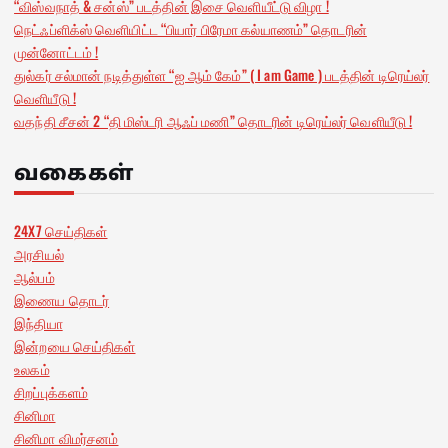
“விஸ்வநாத் & சன்ஸ்” படத்தின் இசை வெளியீட்டு விழா !
நெட்ஃப்ளிக்ஸ் வெளியிட்ட “பியார் பிரேமா கல்யாணம்” தொடரின்
முன்னோட்டம் !
துல்கர் சல்மான் நடித்துள்ள “ஐ ஆம் கேம்” ( I am Game ) படத்தின் டிரெய்லர்
வெளியீடு !
வதந்தி சீசன் 2 “தி மிஸ்டரி ஆஃப் மணி” தொடரின் டிரெய்லர் வெளியீடு !
வகைகள்
24X7 செய்திகள்
அரசியல்
ஆல்பம்
இணைய தொடர்
இந்தியா
இன்றயை செய்திகள்
உலகம்
சிறப்புக்களம்
சினிமா
சினிமா விமர்சனம்