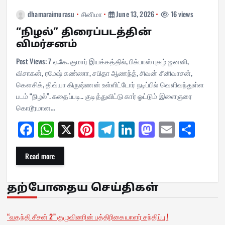
dhamaraimurasu
சினிமா
June 13, 2026
16 views
“நிழல்” திரைப்படத்தின்
விமர்சனம்
Post Views: 7 ஏ.கே. குமார் இயக்கத்தில், பிக்பாஸ் புகழ் ஜனனி,
விசாகன், ரமேஷ் கண்ணா, சபிதா ஆணந்த், சிவன் சீனிவாசன்,
கௌசிக், திவ்யா கிருஷ்ணன் உள்ளிட்டோர் நடிப்பில் வெளிவந்துள்ள
படம் “நிழல்”. கதைப்படி.. குடித்துவிட்டு கார் ஓட்டும் இளைஞரை
கொடூரமான…
Fa
W
X
Pi
Te
Li
M
E
Sh
ce
ha
nt
le
nk
as
m
ar
bo
ts
er
gr
ed
to
ail
e
Read more
ok
A
es
a
In
do
pp
t
m
n
தற்போதைய செய்திகள்
“வதந்தி சீசன் 2” குழுவினரின் பத்திரிகையாளர் சந்திப்பு !