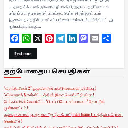
படத்தை A.J. பாலகிருஷ்ணன் இயக்கியிருந்தார். பத்திரிகைகள்
மற்றும் பொதுமக்களின் பாராட்டை பெற்ற திருக்குறள் படம்
இணையதளத்தில் பல லட்சம் பார்வையாளர்களால் பார்க்கப்பட்டது
குறிப்பிடத்தக்கது.…
Fa
W
X
Pi
Te
Li
M
E
Sh
ce
ha
nt
le
nk
as
m
ar
bo
ts
er
gr
ed
to
ail
e
Read more
ok
A
es
a
In
do
pp
t
m
n
தற்போதைய செய்திகள்
“வதந்தி சீசன் 2” குழுவினரின் பத்திரிகையாளர் சந்திப்பு !
“விஸ்வநாத் & சன்ஸ்” படத்தின் இசை வெளியீட்டு விழா !
நெட்ஃப்ளிக்ஸ் வெளியிட்ட “பியார் பிரேமா கல்யாணம்” தொடரின்
முன்னோட்டம் !
துல்கர் சல்மான் நடித்துள்ள “ஐ ஆம் கேம்” ( I am Game ) படத்தின் டிரெய்லர்
வெளியீடு !
வதந்தி சீசன் 2 “தி மிஸ்டரி ஆஃப் மணி” தொடரின் டிரெய்லர் வெளியீடு !