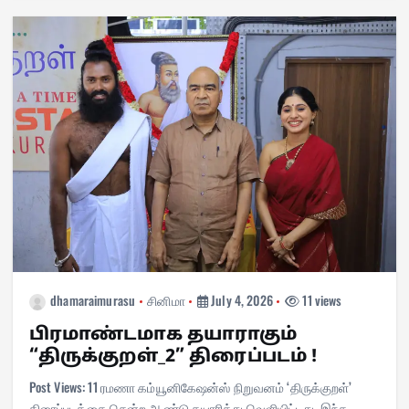
pp
t
m
n
dhamaraimurasu
சினிமா
July 4, 2026
11 views
பிரமாண்டமாக தயாராகும்
“திருக்குறள்_2” திரைப்படம் !
Post Views: 11 ரமணா கம்யூனிகேஷன்ஸ் நிறுவனம் ‘திருக்குறள்’
திரைப்படத்தை சென்ற ஆண்டு தயாரித்து வெளியிட்டது. இந்த