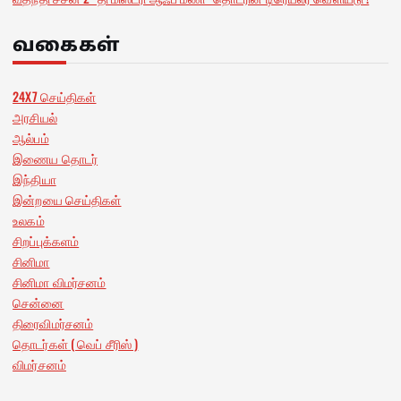
வகைகள்
24X7 செய்திகள்
அரசியல்
ஆல்பம்
இணைய தொடர்
இந்தியா
இன்றயை செய்திகள்
உலகம்
சிறப்புக்களம்
சினிமா
சினிமா விமர்சனம்
சென்னை
திரைவிமர்சனம்
தொடர்கள் ( வெப் சீரிஸ் )
விமர்சனம்