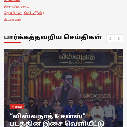
திரைவிமர்சனம்
தொடர்கள் ( வெப் சீரிஸ் )
விமர்சனம்
பார்க்கத்தவறிய செய்திகள்
சினிமா
“விஸ்வநாத் & சன்ஸ்”
படத்தின் இசை வெளியீட்டு