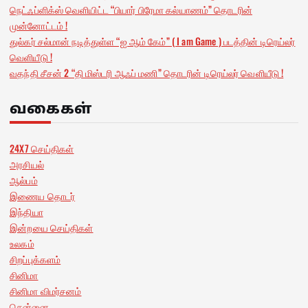
நெட்ஃப்ளிக்ஸ் வெளியிட்ட “பியார் பிரேமா கல்யாணம்” தொடரின்
முன்னோட்டம் !
துல்கர் சல்மான் நடித்துள்ள “ஐ ஆம் கேம்” ( I am Game ) படத்தின் டிரெய்லர்
வெளியீடு !
வதந்தி சீசன் 2 “தி மிஸ்டரி ஆஃப் மணி” தொடரின் டிரெய்லர் வெளியீடு !
வகைகள்
24X7 செய்திகள்
அரசியல்
ஆல்பம்
இணைய தொடர்
இந்தியா
இன்றயை செய்திகள்
உலகம்
சிறப்புக்களம்
சினிமா
சினிமா விமர்சனம்
சென்னை