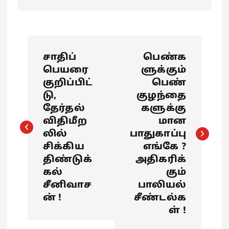
P
சாதிப்
பெண்க
o
பெயரை
ளுக்கும்
குறிப்பிட்
பெண்
s
டு,
குழந்தை
தேர்தல்
களுக்கு
t
விதிமீற
மான
லில்
பாதுகாப்பு
n
சிக்கிய
எங்கே ?
திண்டுக்
அதிகரிக்
a
கல்
கும்
சீனிவாச
பாலியல்
v
ன் !
சீண்டல்க
ள் !
i