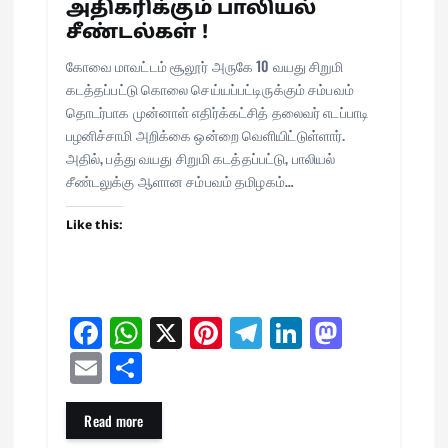
அதிகரிக்கும் பாலியல்
சீண்டல்கள் !
கோவை மாவட்டம் சூலூர் அருகே 10 வயது சிறுமி
கடத்தப்பட்டு கொலை செய்யப்பட்டிருக்கும் சம்பவம்
தொடர்பாக முன்னாள் எதிர்க்கட்சித் தலைவர் எடப்பாடி
பழனிச்சாமி அறிக்கை ஒன்றை வெளியிட்டுள்ளார்.
அதில், பத்து வயது சிறுமி கடத்தப்பட்டு, பாலியல்
சீண்டலுக்கு ஆளான சம்பவம் தமிழகம்…
Like this:
Fa
W
X
Pi
Te
Li
M
ce
ha
nt
le
nk
as
E
Sh
bo
ts
er
gr
ed
to
m
ar
ok
A
es
a
In
do
ail
e
Read more