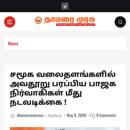
S
k
i
p
t
o
c
Home
o
n
t
e
சமூக வலைதளங்களில்
n
அவதூறு பரப்பிய பாஜக
t
நிர்வாகிகள் மீது
நடவடிக்கை !
dhamaraimurasu
அரசியல்
May 9, 2026
0 Comments