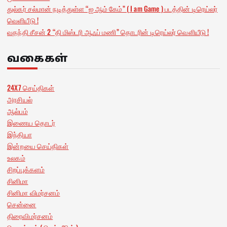
துல்கர் சல்மான் நடித்துள்ள “ஐ ஆம் கேம்” ( I am Game ) படத்தின் டிரெய்லர்
வெளியீடு !
வதந்தி சீசன் 2 “தி மிஸ்டரி ஆஃப் மணி” தொடரின் டிரெய்லர் வெளியீடு !
வகைகள்
24X7 செய்திகள்
அரசியல்
ஆல்பம்
இணைய தொடர்
இந்தியா
இன்றயை செய்திகள்
உலகம்
சிறப்புக்களம்
சினிமா
சினிமா விமர்சனம்
சென்னை
திரைவிமர்சனம்