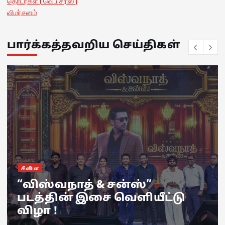
தொடர்கள் ( வெப் சீரிஸ் )
விமர்சனம்
பார்க்கத்தவறிய செய்திகள்
இணைய தொடர்
நெட்ஃப்ளிக்ஸ் வெளியிட்ட
“பியார் பிரேமா கல்யாணம்”
தொடரின் முன்னோட்டம் !