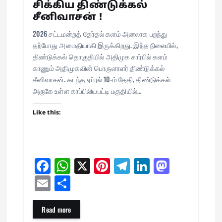
சிக்கிய திண்டுக்கல்
சீனிவாசன் !
2026 சட்டமன்றத் தேர்தல் களம் அனலாக பறந்து
தற்போது அமைதியாகி இருக்கிறது. இந்த நிலையில்,
திண்டுக்கல் தொகுதியில் அதிமுக சார்பில் களம்
காணும் அதிமுகவின் பொருளாளர் திண்டுக்கல்
சீனிவாசன். கடந்த ஏப்ரல் 10-ம் தேதி, திண்டுக்கல்
அருகே உள்ள காப்பிலியபட்டி பகுதியில்…
Like this:
Fa
W
X
Pi
Te
Li
M
ce
ha
nt
le
nk
as
E
Sh
bo
ts
er
gr
ed
to
m
ar
ok
A
es
a
In
do
ail
e
Read more