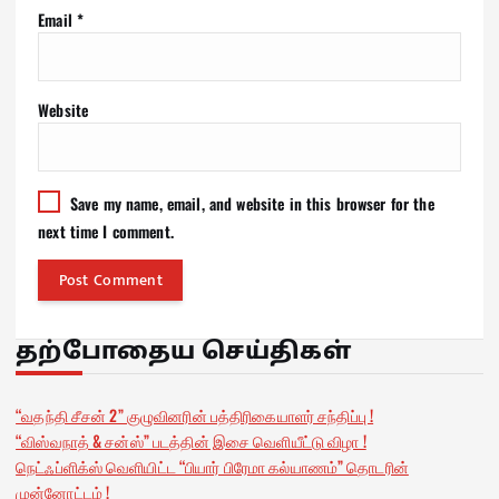
Email
*
Website
Save my name, email, and website in this browser for the
next time I comment.
தற்போதைய செய்திகள்
“வதந்தி சீசன் 2” குழுவினரின் பத்திரிகையாளர் சந்திப்பு !
“விஸ்வநாத் & சன்ஸ்” படத்தின் இசை வெளியீட்டு விழா !
நெட்ஃப்ளிக்ஸ் வெளியிட்ட “பியார் பிரேமா கல்யாணம்” தொடரின்
முன்னோட்டம் !