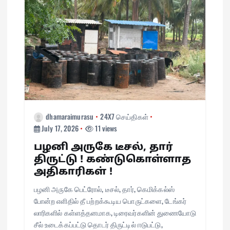
i
o
n
dhamaraimurasu
24X7 செய்திகள்
July 17, 2026
11 views
பழனி அருகே டீசல், தார்
திருட்டு ! கண்டுகொள்ளாத
அதிகாரிகள் !
பழனி அருகே பெட்ரோல், டீசல், தார், கெமிக்கல்ஸ்
போன்ற எளிதில் தீ பற்றக்கூடிய பொருட்களை, டேங்கர்
லாரிகளில் கள்ளத்தனமாக, டிரைவர்களின் துணையோடு
சீல் உடைக்கப்பட்டு தொடர் திருட்டில் ஈடுபட்டு,