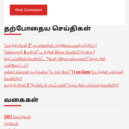
தற்போதைய செய்திகள்
“வதந்தி சீசன் 2” குழுவினரின் பத்திரிகையாளர் சந்திப்பு !
“விஸ்வநாத் & சன்ஸ்” படத்தின் இசை வெளியீட்டு விழா !
நெட்ஃப்ளிக்ஸ் வெளியிட்ட “பியார் பிரேமா கல்யாணம்” தொடரின்
முன்னோட்டம் !
துல்கர் சல்மான் நடித்துள்ள “ஐ ஆம் கேம்” ( I am Game ) படத்தின் டிரெய்லர்
வெளியீடு !
வதந்தி சீசன் 2 “தி மிஸ்டரி ஆஃப் மணி” தொடரின் டிரெய்லர் வெளியீடு !
வகைகள்
24X7 செய்திகள்
அரசியல்