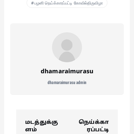
ok
A
es
a
In
do
பழனி நெய்க்காரப்பட்டி கோவில்திருவிழா
pp
t
m
n
dhamaraimurasu
dhamaraimurasu admin
P
மடத்துக்கு
நெய்க்கா
o
ளம்
ரப்பட்டி