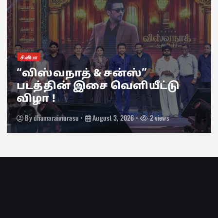
இணைய தொ
்வநாத் & சன்ஸ்”
நெட்
தின் இசை வெளியீட்டு
“பிய
 !
தொடர
araimurasu
August 3, 2026
2 views
By
dham