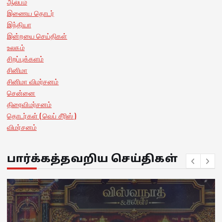
ஆல்பம்
இணைய தொடர்
இந்தியா
இன்றயை செய்திகள்
உலகம்
சிறப்புக்களம்
சினிமா
சினிமா விமர்சனம்
சென்னை
திரைவிமர்சனம்
தொடர்கள் ( வெப் சீரிஸ் )
விமர்சனம்
பார்க்கத்தவறிய செய்திகள்