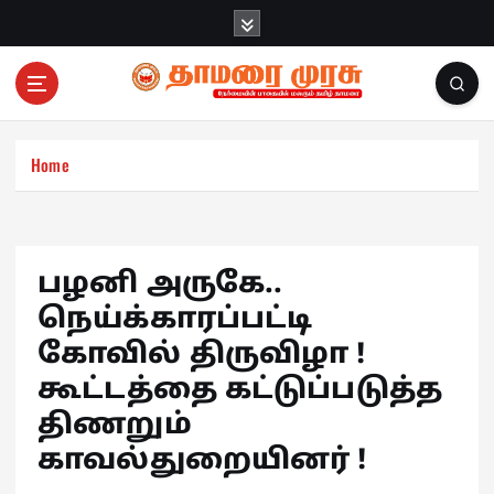
S
k
i
p
t
o
c
Home
o
n
t
e
பழனி அருகே..
n
நெய்க்காரப்பட்டி
t
கோவில் திருவிழா !
கூட்டத்தை கட்டுப்படுத்த
திணறும்
காவல்துறையினர் !