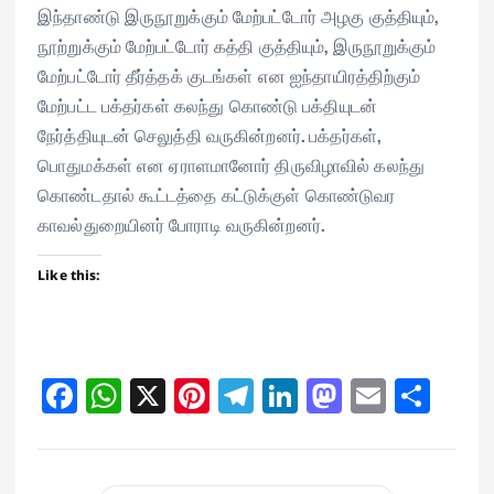
இந்தாண்டு இருநூறுக்கும் மேற்பட்டோர் அழகு குத்தியும்,
நூற்றுக்கும் மேற்பட்டோர் கத்தி குத்தியும், இருநூறுக்கும்
மேற்பட்டோர் தீர்த்தக் குடங்கள் என ஐந்தாயிரத்திற்கும்
மேற்பட்ட பக்தர்கள் கலந்து கொண்டு பக்தியுடன்
நேர்த்தியுடன் செலுத்தி வருகின்றனர். பக்தர்கள்,
பொதுமக்கள் என ஏராளமானோர் திருவிழாவில் கலந்து
கொண்டதால் கூட்டத்தை கட்டுக்குள் கொண்டுவர
காவல்துறையினர் போராடி வருகின்றனர்.
Like this:
Fa
W
X
Pi
Te
Li
M
E
Sh
ce
ha
nt
le
nk
as
m
ar
bo
ts
er
gr
ed
to
ail
e