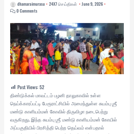
dhamaraimurasu
24X7 செய்திகள்
June 9, 2026
0 Comments
Post Views:
52
திண்டுக்கல் மாவட்டம் பழனி தாலுகாவில் உள்ள
நெய்க்காரப்பட்டி பேரூராட்சியில் அமைந்துள்ள சுயம்பு ஶ்ரீ
மண்டு காளியம்மன் கோவில் திருவிழா நடைபெற்று
வருகிறது. இந்த சுயம்பு ஶ்ரீ மண்டு காளியம்மன் கோயில்
அப்பகுதியில் பிரசித்தி பெற்ற தெய்வம் என்பதால்