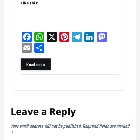
Like this:
Fa
W
X
Pi
Te
Li
M
ce
ha
nt
le
nk
as
E
Sh
bo
ts
er
gr
ed
to
m
ar
ok
A
es
a
In
do
ail
e
Read more
pp
t
m
n
Leave a Reply
Your email address will not be published.
Required fields are marked
*