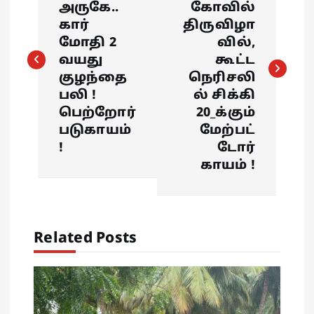
அருகே..
கோவில்
s
கார்
திருவிழா
மோதி 2
வில்,
t
வயது
கூட்ட
குழந்தை
நெரிசலி
n
பலி !
ல் சிக்கி
பெற்றோர்
20_க்கும்
a
படுகாயம்
மேற்பட்
!
டோர்
v
காயம் !
i
g
Related Posts
a
t