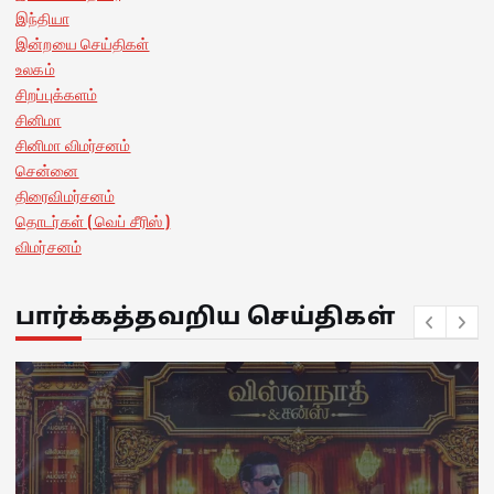
இந்தியா
இன்றயை செய்திகள்
உலகம்
சிறப்புக்களம்
சினிமா
சினிமா விமர்சனம்
சென்னை
திரைவிமர்சனம்
தொடர்கள் ( வெப் சீரிஸ் )
விமர்சனம்
பார்க்கத்தவறிய செய்திகள்