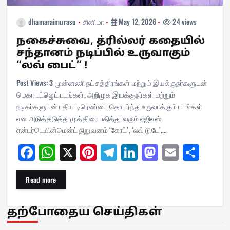
dhamaraimurasu
சினிமா
May 12, 2026
24 views
நகைச்சுவை, த்ரில்லர் கதையில்
சந்தானம் நடிப்பில் உருவாகும்
“லவ் பைட்” !
Post Views: 3 முன்னணி நட்சத்திரங்கள் மற்றும் இயக்குநர்களுடன்
மெகா பட்ஜெட் படங்கள், அறிமுக இயக்குநர்கள் மற்றும்
நடிகர்களுடன் புதிய டிரெண்டை தொடர்ந்து உருவாக்கும் படங்கள்
என அடுத்தடுத்து முத்திரை பதித்து வரும் ஏஜிஎஸ்
என்டர்டெயின்மென்ட் நிறுவனம் ‘கோட்’, ‘லவ் டுடே’,…
Fa
W
X
Pi
Te
Li
M
E
Sh
ce
ha
nt
le
nk
as
m
ar
bo
ts
er
gr
ed
to
ail
e
Read more
ok
A
es
a
In
do
pp
t
m
n
தற்போதைய செய்திகள்