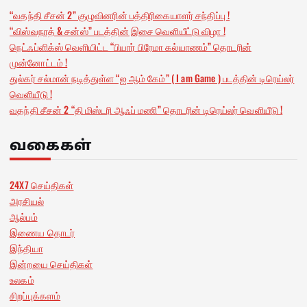
“வதந்தி சீசன் 2” குழுவினரின் பத்திரிகையாளர் சந்திப்பு !
“விஸ்வநாத் & சன்ஸ்” படத்தின் இசை வெளியீட்டு விழா !
நெட்ஃப்ளிக்ஸ் வெளியிட்ட “பியார் பிரேமா கல்யாணம்” தொடரின்
முன்னோட்டம் !
துல்கர் சல்மான் நடித்துள்ள “ஐ ஆம் கேம்” ( I am Game ) படத்தின் டிரெய்லர்
வெளியீடு !
வதந்தி சீசன் 2 “தி மிஸ்டரி ஆஃப் மணி” தொடரின் டிரெய்லர் வெளியீடு !
வகைகள்
24X7 செய்திகள்
அரசியல்
ஆல்பம்
இணைய தொடர்
இந்தியா
இன்றயை செய்திகள்
உலகம்
சிறப்புக்களம்