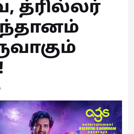
 த்ரில்லர்
ந்தானம்
ருவாகும்
!
s