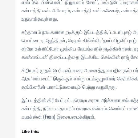
என்டர்டெயின்மென்ட் நிறுவனம் ‘கோட்’, ‘லவ் டுடே’, ‘டிர
கல்பாத்தி எஸ். அகோரம், கல்பாத்தி எஸ். கணேஷ், கல்பாத்தி
உருவாக்கவுள்ளது.
சந்தானம் நாயகனாக நடிக்கும் இப்படத்தில், ‘டாடா’ புகழ்
மொட்டை ராஜேந்திரன், ரெடின் கிங்ஸ்லி, ‘தாய் கிழவி’ புகழ்
சுர்ரோ உள்ளிட்டோர் முக்கிய வேடங்களில் நடிக்கின்றனர்.
கண்ணப்பன்’ திரைப்படத்தை இயக்கிய செல்வின் ராஜ் சேவி
சிறியவர் முதல் பெரியவர் வரை அனைத்து வயதினரும் பார்த்
ஆக ‘லவ் பைட்’ இருக்கும் என்று படக்குழுவினர் தெரிவி
தரப்பினரின் பாராட்டுகளையும் பெற்று வருகிறது.
இப்படத்தின் கிரியேட்டிவ் புரொடியுசராக அர்ச்சனா கல்பாத
கல்பாத்தி, நிர்வாக தயாரிப்பாளராக எஸ்.எம். வெங்கட் மா
ஃபாக்ஸ்ன் (Foxn) இசையமைக்கிறார்.
Like this: