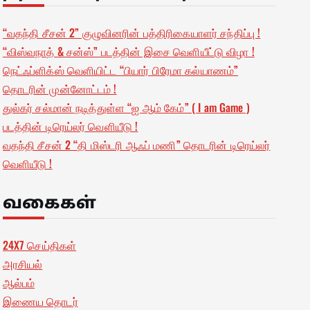
“வதந்தி சீசன் 2” குழுவினரின் பத்திரிகையாளர் சந்திப்பு !
“விஸ்வநாத் & சன்ஸ்” படத்தின் இசை வெளியீட்டு விழா !
நெட்ஃப்ளிக்ஸ் வெளியிட்ட “பியார் பிரேமா கல்யாணம்”
தொடரின் முன்னோட்டம் !
துல்கர் சல்மான் நடித்துள்ள “ஐ ஆம் கேம்” ( I am Game )
படத்தின் டிரெய்லர் வெளியீடு !
வதந்தி சீசன் 2 “தி மிஸ்டரி ஆஃப் மணி” தொடரின் டிரெய்லர்
வெளியீடு !
வகைகள்
24X7 செய்திகள்
அரசியல்
ஆல்பம்
இணைய தொடர்