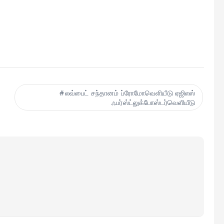
h
r
லவ்பைட் சந்தானம் ப்ரோமோவெளியீடு ஏஜிஎஸ்
ஃபர்ஸ்ட்லுக்போஸ்டர்வெளியீடு