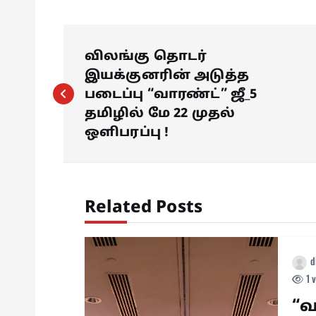
P
விலங்கு தொடர்
o
இயக்குனரின் அடுத்த
படைப்பு “வாரண்ட்” ஜீ_5
s
தமிழில் மே 22 முதல்
ஒளிபரப்பு !
t
n
Related Posts
a
d
v
1 
“வ