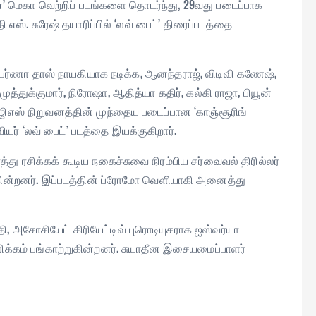
ாகன்’ மெகா வெற்றிப் படங்களை தொடர்ந்து, 29வது படைப்பாக
 எஸ். சுரேஷ் தயாரிப்பில் ‘லவ் பைட்’ திரைப்படத்தை
 அபர்ணா தாஸ் நாயகியாக நடிக்க, ஆனந்தராஜ், விடிவி கணேஷ்,
 முத்துக்குமார், நிரோஷா, ஆதித்யா கதிர், கல்கி ராஜா, பியூன்
 ஏஜிஎஸ் நிறுவனத்தின் முந்தைய படைப்பான ‘காஞ்சூரிங்
யர் ‘லவ் பைட்’ படத்தை இயக்குகிறார்.
து ரசிக்கக் கூடிய நகைச்சுவை நிரம்பிய சர்வைவல் திரில்லர்
க்கின்றனர். இப்படத்தின் ப்ரோமோ வெளியாகி அனைத்து
்தி, அசோசியேட் கிரியேட்டிவ் புரொடியுசராக ஐஸ்வர்யா
ணிக்கம் பங்காற்றுகின்றனர். சுயாதீன இசையமைப்பாளர்