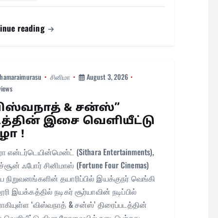
ok
A
es
a
In
do
pp
t
m
n
inue reading
hamaraimurasu
சினிமா
August 3, 2026
views
ிஸ்வநாத் & சன்ஸ்”
த்தின் இசை வெளியீட்டு
ழா !
ரா என்டர்டெயின்மென்ட் (Sithara Entertainments),
்ச்சூன் ஃபோர் சினிமாஸ் (Fortune Four Cinemas)
 நிறுவனங்களின் தயாரிப்பில் இயக்குநர் வெங்கி
ரி இயக்கத்தில் நடிகர் சூர்யாவின் நடிப்பில்
ாகியுள்ள ‘விஸ்வநாத் & சன்ஸ்’ திரைப்படத்தின்
வெளியீட்டு விழா கோவையில் நடைபெற்றது.…