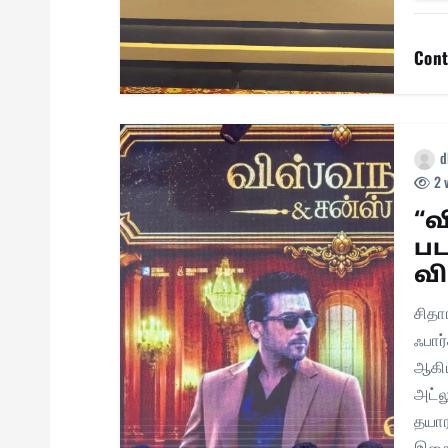
Cont
d
2 
“வ
பட
வி
சிதா
ஃபார
ஆகிய
அட்லூ
தயார
இசை 