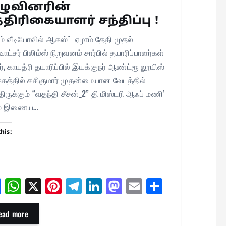
ழுவினரின்
்திரிகையாளர் சந்திப்பு !
ம் வீடியோவில் ஆகஸ்ட் ஏழாம் தேதி முதல்
ாட்சர் பிலிம்ஸ் நிறுவனம் சார்பில் தயாரிப்பாளர்கள்
கர், காயத்ரி தயாரிப்பில் இயக்குநர் ஆண்ட்ரூ லூயிஸ்
கத்தில் சசிகுமார் முதன்மையான வேடத்தில்
்திருக்கும் “வதந்தி சீசன்_2” தி மிஸ்டரி ஆஃப் மணி’
ம் இணைய…
this:
Fa
W
X
Pi
Te
Li
M
E
Sh
ce
ha
nt
le
nk
as
m
ar
bo
ts
er
gr
ed
to
ail
e
ead more