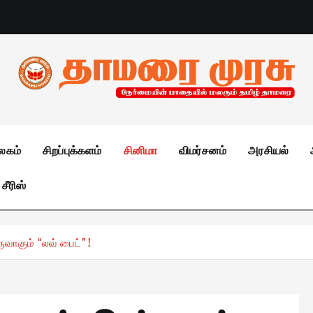
லகம்
சிறப்புக்களம்
சினிமா
விமர்சனம்
அரசியல்
சீரிஸ்
ுவாகும் “லவ் பைட்” !