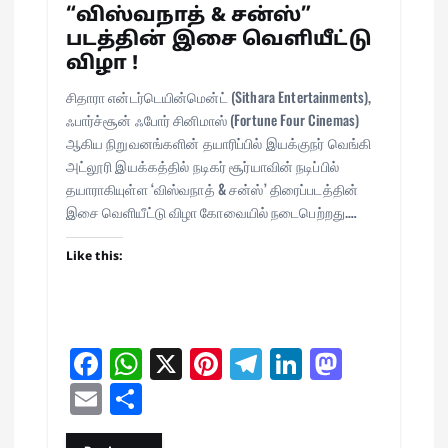
“விஸ்வநாத் & சன்ஸ்”
படத்தின் இசை வெளியீட்டு
விழா !
சிதாரா என்டர்டெயின்மென்ட் (Sithara Entertainments),
ஃபார்ச்சூன் ஃபோர் சினிமாஸ் (Fortune Four Cinemas)
ஆகிய நிறுவனங்களின் தயாரிப்பில் இயக்குநர் வெங்கி
அட்லூரி இயக்கத்தில் நடிகர் சூர்யாவின் நடிப்பில்
தயாராகியுள்ள ‘விஸ்வநாத் & சன்ஸ்’ திரைப்படத்தின்
இசை வெளியீட்டு விழா கோவையில் நடைபெற்றது.…
Like this:
Fa
W
X
Pi
Te
Li
M
ce
ha
nt
le
nk
as
E
Sh
bo
ts
er
gr
ed
to
m
ar