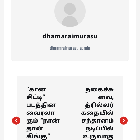
dhamaraimurasu
dhamaraimurasu admin
P
“கான்
நகைச்சு
o
சிட்டி”
வை,
படத்தின்
த்ரில்லர்
s
வைரலா
கதையில்
கும் “நான்
சந்தானம்
t
தான்
நடிப்பில்
கிங்கு”
உருவாகு