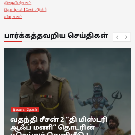
திரைவிமர்சனம்
தொடர்கள் ( வெப் சீரிஸ் )
விமர்சனம்
பார்க்கத்தவறிய செய்திகள்
இணைய தொடர்
வதந்தி சீசன் 2 “தி மிஸ்டரி
ஆஃப் மணி” தொடரின்