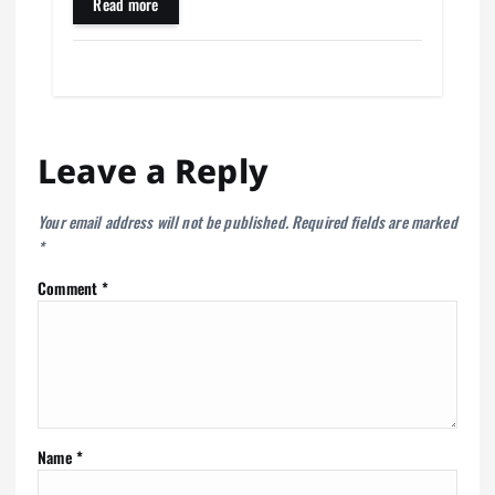
ok
A
es
a
In
do
ail
e
Read more
pp
t
m
n
Leave a Reply
Your email address will not be published.
Required fields are marked
*
Comment
*
Name
*