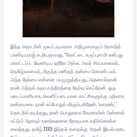
இந்த தொடரின் மூலம் நடிகராக அறிமுகமாகும் பிரசாந்த்
பாண்டியராஜ் கூறியதாவது, “கோட்டை கருப்புசாமி என்பது
பாராட்டப்பட வேண்டிய ஹீரோ அல்ல. அவர் சிரமமானவர்,
நெகிழ்வானவர், மிகுந்த மனிதத் தன்மை கொண்டவர்.
அந்த நேர்மை என்னை பயமுறுத்தியது, அதனால்தான்
நான் அந்தக் கதாபாத்திரத்தை தேர்வு செய்தேன். ஒரு
படைப்பாளியாக, வெளிப்படையான காட்சிகளுக்கு பதிலாக
உண்மையை நான் எப்போதும் விரும்புகிறேன். ‘வாரண்ட்’
தொடரில் நடித்தது, நான் பொதுவாக கேமராவின் பின்னால்
மட்டும் ஆராயும் உணர்வுகளை நேரடியாக எதிர்கொள்ள
வைத்தது. தமிழ் ZEE5 இந்தக் கதைக்கு அதன் இயல்பான,