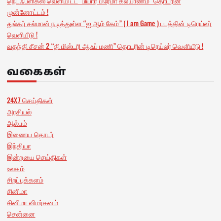
நெட்ஃப்ளிக்ஸ் வெளியிட்ட “பியார் பிரேமா கல்யாணம்” தொடரின்
முன்னோட்டம் !
துல்கர் சல்மான் நடித்துள்ள “ஐ ஆம் கேம்” ( I am Game ) படத்தின் டிரெய்லர்
வெளியீடு !
வதந்தி சீசன் 2 “தி மிஸ்டரி ஆஃப் மணி” தொடரின் டிரெய்லர் வெளியீடு !
வகைகள்
24X7 செய்திகள்
அரசியல்
ஆல்பம்
இணைய தொடர்
இந்தியா
இன்றயை செய்திகள்
உலகம்
சிறப்புக்களம்
சினிமா
சினிமா விமர்சனம்
சென்னை