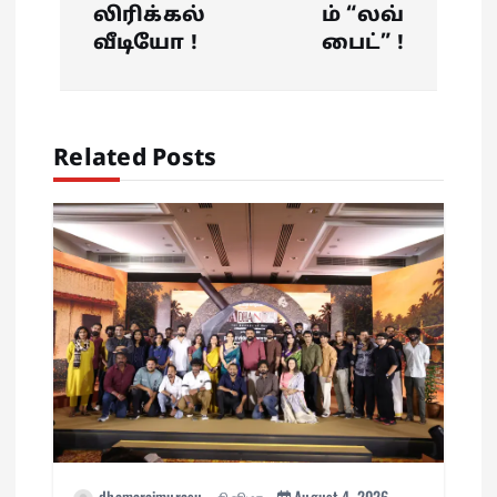
n
லிரிக்கல்
ம் “லவ்
வீடியோ !
பைட்” !
a
v
Related Posts
i
g
a
t
i
o
dhamaraimurasu
சினிமா
August 4, 2026