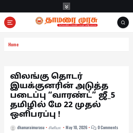
S
k
i
p
t
o
c
Home
o
n
t
e
விலங்கு தொடர்
n
இயக்குனரின் அடுத்த
t
படைப்பு “வாரண்ட்” ஜீ_5
தமிழில் மே 22 முதல்
ஒளிபரப்பு !
dhamaraimurasu
சினிமா
May 10, 2026
0 Comments