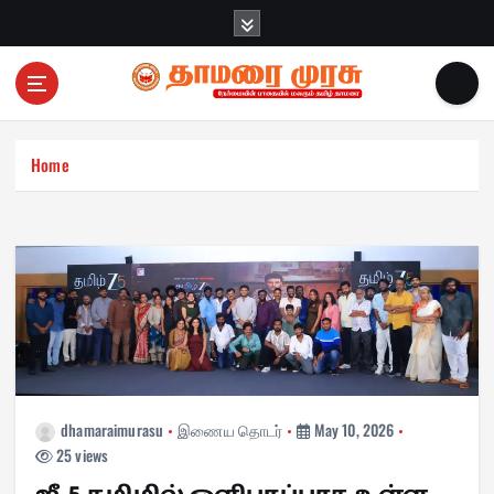
S
k
i
p
t
o
c
Home
o
n
t
e
n
t
dhamaraimurasu
இணைய தொடர்
May 10, 2026
25 views