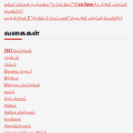
துல்கர் சல்மான் நடித்துள்ள “ஐ ஆம் கேம்” ( I am Game ) படத்தின் டிரெய்லர்
வெளியீடு !
வதந்தி சீசன் 2 “தி மிஸ்டரி ஆஃப் மணி” தொடரின் டிரெய்லர் வெளியீடு !
வகைகள்
24X7 செய்திகள்
அரசியல்
ஆல்பம்
இணைய தொடர்
இந்தியா
இன்றயை செய்திகள்
உலகம்
சிறப்புக்களம்
சினிமா
சினிமா விமர்சனம்
சென்னை
திரைவிமர்சனம்
தொடர்கள் ( வெப் சீரிஸ் )