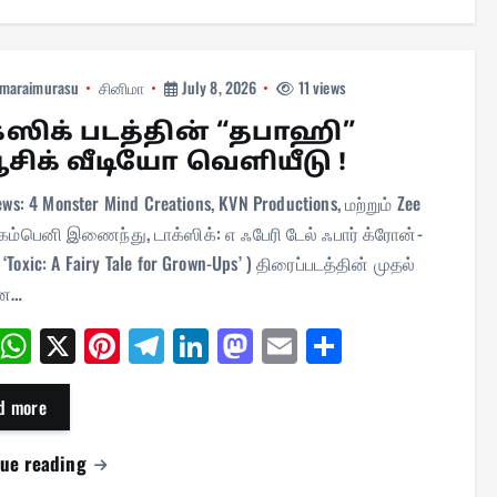
maraimurasu
சினிமா
July 8, 2026
11 views
்ஸிக் படத்தின் “தபாஹி”
ூசிக் வீடியோ வெளியீடு !
ews: 4 Monster Mind Creations, KVN Productions, மற்றும் Zee
கம்பெனி இணைந்து, டாக்ஸிக்: எ ஃபேரி டேல் ஃபார் க்ரோன்-
 ‘Toxic: A Fairy Tale for Grown-Ups’ ) திரைப்படத்தின் முதல்
ான…
Fa
W
X
Pi
Te
Li
M
E
Sh
ce
ha
nt
le
nk
as
m
ar
bo
ts
er
gr
ed
to
ail
e
d more
ok
A
es
a
In
do
nue reading
pp
t
m
n