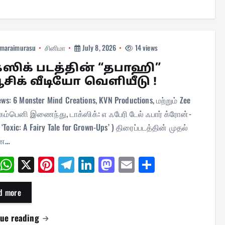
maraimurasu
சினிமா
July 8, 2026
14 views
்ஸிக் படத்தின் “தபாஹி”
ூசிக் வீடியோ வெளியீடு !
ews: 6 Monster Mind Creations, KVN Productions, மற்றும் Zee
கம்பெனி இணைந்து, டாக்ஸிக்: எ ஃபேரி டேல் ஃபார் க்ரோன்-
 ‘Toxic: A Fairy Tale for Grown-Ups’ ) திரைப்படத்தின் முதல்
ான…
Fa
W
X
Pi
Te
Li
M
E
Sh
ce
ha
nt
le
nk
as
m
ar
bo
ts
er
gr
ed
to
ail
e
d more
ok
A
es
a
In
do
nue reading