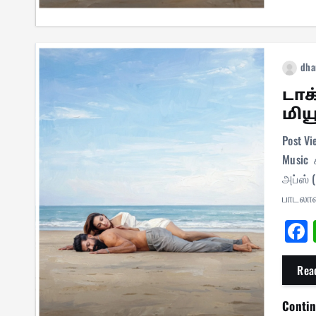
dha
டாக
மிய
Post Vi
Music 
அப்ஸ் (
பாடல
Rea
Conti