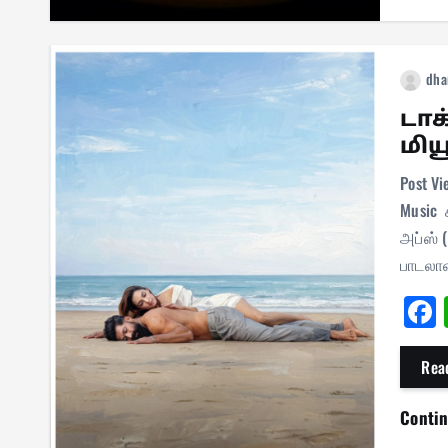
dha
டாக
மிய
Post Vi
Music 
அப்ஸ் (
பாடல
Rea
Conti