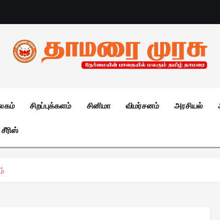
லகம்
சிறப்புக்களம்
சினிமா
விமர்சனம்
அரசியல்
சீரிஸ்
ம்