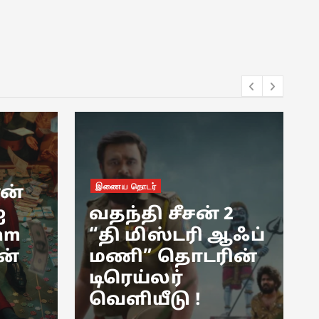
சினிமா
2
ஆஃப்
“நடு நாடு”
ின்
திரைப்படத்தின்
இசை வெளியீட்டு
விழா !