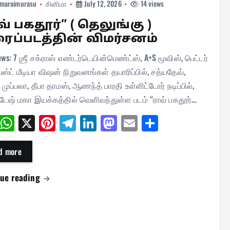
maraimurasu
சினிமா
July 12, 2026
14 views
வ் பகதூர்” ( தெலுங்கு )
ைப்படத்தின் விமர்சனம்
ews: 7 ஶ்ரீ சக்ராஸ் எண்டர்டெயின்மெண்ட்ஸ், A+S மூவிஸ், பெட்டர்
்ட் மீடியா விஷன் நிறுவனங்கள் தயாரிப்பில், சத்யதேவ்,
முப்பலா, தீபா தாமஸ், ஆணந்த் பாரதி உள்ளிட்டோர் நடிப்பில்,
ேஷ் மகா இயக்கத்தில் வெளிவந்துள்ள படம் “ராவ் பகதூர்…
Fa
W
X
Pi
Te
Li
M
E
Sh
ce
ha
nt
le
nk
as
m
ar
bo
ts
er
gr
ed
to
ail
e
d more
ok
A
es
a
In
do
nue reading
pp
t
m
n