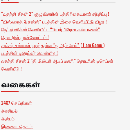
“வதந்தி சீசன் 2” குழுவினரின் பத்திரிகையாளர் சந்திப்பு !
“விஸ்வநாத் & சன்ஸ்” படத்தின் இசை வெளியீட்டு விழா !
நெட்ஃப்ளிக்ஸ் வெளியிட்ட “பியார் பிரேமா கல்யாணம்”
தொடரின் முன்னோட்டம் !
துல்கர் சல்மான் நடித்துள்ள “ஐ ஆம் கேம்” ( I am Game )
படத்தின் டிரெய்லர் வெளியீடு !
வதந்தி சீசன் 2 “தி மிஸ்டரி ஆஃப் மணி” தொடரின் டிரெய்லர்
வெளியீடு !
வகைகள்
24X7 செய்திகள்
அரசியல்
ஆல்பம்
இணைய தொடர்