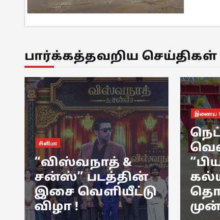
பார்க்கத்தவறிய செய்திகள்
இணைய தொடர்
சினிமா
நெட்ஃப்ளிக்ஸ்
துல்
வெளியிட்ட
நடி
“பியார் பிரேமா
ஆம் 
கல்யாணம்”
Game
ு
தொடரின்
டிரெ
முன்னோட்டம் !
வெள