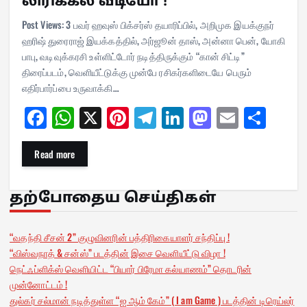
லிரிக்கல் வீடியோ !
Post Views: 3 பவர் ஹவுஸ் பிக்சர்ஸ் தயாரிப்பில், அறிமுக இயக்குநர்
ஹரிஷ் துரைராஜ் இயக்கத்தில், அர்ஜூன் தாஸ், அன்னா பென், யோகி
பாபு, வடிவுக்கரசி உள்ளிட்டோர் நடித்திருக்கும் “கான் சிட்டி”
திரைப்படம், வெளியீட்டுக்கு முன்பே ரசிகர்களிடையே பெரும்
எதிர்பார்ப்பை உருவாக்கி…
Fa
W
X
Pi
Te
Li
M
E
Sh
ce
ha
nt
le
nk
as
m
ar
bo
ts
er
gr
ed
to
ail
e
Read more
ok
A
es
a
In
do
pp
t
m
n
தற்போதைய செய்திகள்
“வதந்தி சீசன் 2” குழுவினரின் பத்திரிகையாளர் சந்திப்பு !
“விஸ்வநாத் & சன்ஸ்” படத்தின் இசை வெளியீட்டு விழா !
நெட்ஃப்ளிக்ஸ் வெளியிட்ட “பியார் பிரேமா கல்யாணம்” தொடரின்
முன்னோட்டம் !
துல்கர் சல்மான் நடித்துள்ள “ஐ ஆம் கேம்” ( I am Game ) படத்தின் டிரெய்லர்