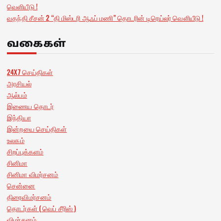
வெளியீடு !
வதந்தி சீசன் 2 “தி மிஸ்டரி ஆஃப் மணி” தொடரின் டிரெய்லர் வெளியீடு !
வகைகள்
24X7 செய்திகள்
அரசியல்
ஆல்பம்
இணைய தொடர்
இந்தியா
இன்றயை செய்திகள்
உலகம்
சிறப்புக்களம்
சினிமா
சினிமா விமர்சனம்
சென்னை
திரைவிமர்சனம்
தொடர்கள் ( வெப் சீரிஸ் )
விமர்சனம்