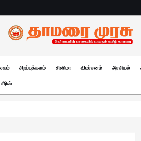
லகம்
சிறப்புக்களம்
சினிமா
விமர்சனம்
அரசியல்
சீரிஸ்