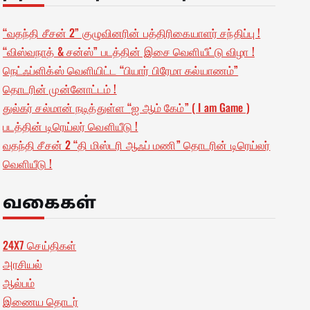
“வதந்தி சீசன் 2” குழுவினரின் பத்திரிகையாளர் சந்திப்பு !
“விஸ்வநாத் & சன்ஸ்” படத்தின் இசை வெளியீட்டு விழா !
நெட்ஃப்ளிக்ஸ் வெளியிட்ட “பியார் பிரேமா கல்யாணம்”
தொடரின் முன்னோட்டம் !
துல்கர் சல்மான் நடித்துள்ள “ஐ ஆம் கேம்” ( I am Game )
படத்தின் டிரெய்லர் வெளியீடு !
வதந்தி சீசன் 2 “தி மிஸ்டரி ஆஃப் மணி” தொடரின் டிரெய்லர்
வெளியீடு !
வகைகள்
24X7 செய்திகள்
அரசியல்
ஆல்பம்
இணைய தொடர்