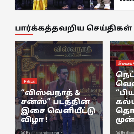
பார்க்கத்தவறிய செய்திகள்
இணைய த
நெட
சினிமா
வெள
“விஸ்வநாத் &
“பிய
சன்ஸ்” படத்தின்
கல்
இசை வெளியீட்டு
தொட
விழா !
முன
By
dhamaraimurasu
By
dha