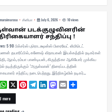
maraimurasu
சினிமா
July 6, 2026
10 views
ள்வான் படக்குழுவினரின்
திரிகையாளர் சந்திப்பு !
ews: 5 90 பிக்சர்ஸ் புரொடக்ஷன்ஸ் பிரைவேட் லிமிடெட்
வணன் தயாரிப்பில், கணேஷ் விநாயகன் இயக்கத்தில் நடிகர்கள்
ிதி, ஆரவ், ரம்யா பாண்டியன், கிருத்திகா ஆகியோர் முக்கிய
ில் நடித்திருக்கும் ‘அருள்வான்’ திரைப்படத்தின்
ிகையாளர் சந்திப்பு நடைபெற்றது. இந்நிகழ்வில் நடிகர்…
Fa
W
X
Pi
Te
Li
M
E
Sh
ce
ha
nt
le
nk
as
m
ar
bo
ts
er
gr
ed
to
ail
e
d more
ok
A
es
a
In
do
nue reading