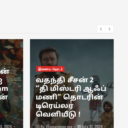
இணைய தொடர்
ான்
ஐ
வதந்தி சீசன் 2
 am
“தி மிஸ்டரி ஆஃப்
ன்
மணி” தொடரின்
டிரெய்லர்
வெளியீடு !
31, 2026
By
dhamaraimurasu
July 31, 2026