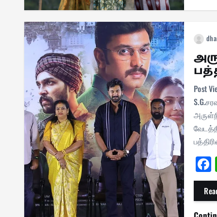
dha
அரு
பத்
Post Vi
S.G.சர
அருள்ந
வேடத்த
பத்திர
Rea
Conti