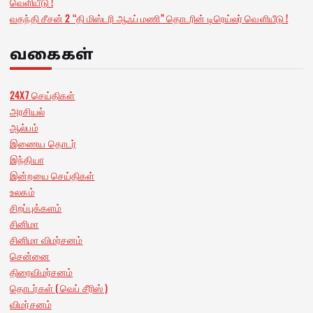
வெளியீடு !
வதந்தி சீசன் 2 “தி மிஸ்டரி ஆஃப் மணி” தொடரின் டிரெய்லர் வெளியீடு !
வகைகள்
24X7 செய்திகள்
அரசியல்
ஆல்பம்
இணைய தொடர்
இந்தியா
இன்றயை செய்திகள்
உலகம்
சிறப்புக்களம்
சினிமா
சினிமா விமர்சனம்
சென்னை
திரைவிமர்சனம்
தொடர்கள் ( வெப் சீரிஸ் )
விமர்சனம்