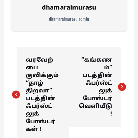
dhamaraimurasu
dhamaraimurasu admin
P
வரவேற்
“கங்கண
o
பை
ம்”
குவிக்கும்
படத்தின்
s
“தாழ்
ஃபர்ஸ்ட்
திறவா”
லுக்
t
படத்தின்
போஸ்டர்
ஃபர்ஸ்ட்
வெளியீடு
n
லுக்
!
போஸ்டர்
a
கள் !