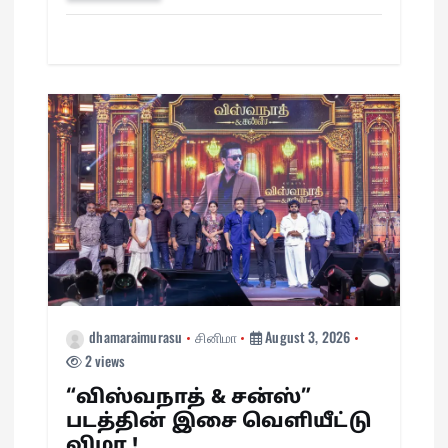
pp
t
m
n
dhamaraimurasu
சினிமா
August 3, 2026
2 views
“விஸ்வநாத் & சன்ஸ்”
படத்தின் இசை வெளியீட்டு
விழா !