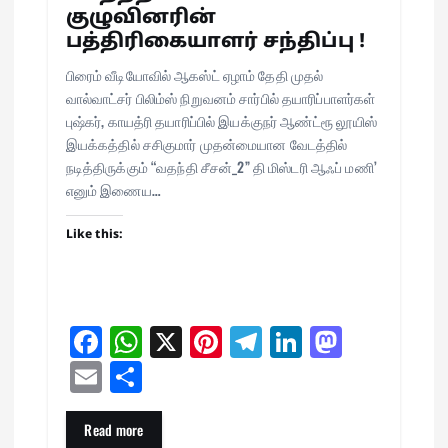
குழுவினரின்
பத்திரிகையாளர் சந்திப்பு !
பிரைம் வீடியோவில் ஆகஸ்ட் ஏழாம் தேதி முதல்
வால்வாட்சர் பிலிம்ஸ் நிறுவனம் சார்பில் தயாரிப்பாளர்கள்
புஷ்கர், காயத்ரி தயாரிப்பில் இயக்குநர் ஆண்ட்ரூ லூயிஸ்
இயக்கத்தில் சசிகுமார் முதன்மையான வேடத்தில்
நடித்திருக்கும் “வதந்தி சீசன்_2” தி மிஸ்டரி ஆஃப் மணி’
எனும் இணைய…
Like this:
Fa
W
X
Pi
Te
Li
M
ce
ha
nt
le
nk
as
E
Sh
bo
ts
er
gr
ed
to
m
ar
ok
A
es
a
In
do
ail
e
Read more