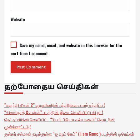
Website
Save my name, email, and website in this browser for the
next time I comment.
தற்போதைய செய்திகள்
“வதந்தி சீசன் 2” குழுவினரின் பத்திரிகையாளர் சந்திப்பு !
“விஸ்வநாத் & சன்ஸ்” படத்தின் இசை வெளியீட்டு விழா !
நெட்ஃப்ளிக்ஸ் வெளியிட்ட “பியார் பிரேமா கல்யாணம்” தொடரின்
முன்னோட்டம் !
துல்கர் சல்மான் நடித்துள்ள “ஐ ஆம் கேம்” ( I am Game ) படத்தின் டிரெய்லர்