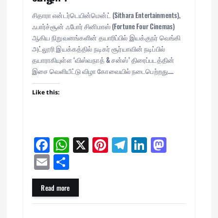
சிதாரா என்டர்டெயின்மென்ட் (Sithara Entertainments),
ஃபார்ச்சூன் ஃபோர் சினிமாஸ் (Fortune Four Cinemas)
ஆகிய நிறுவனங்களின் தயாரிப்பில் இயக்குநர் வெங்கி
அட்லூரி இயக்கத்தில் நடிகர் சூர்யாவின் நடிப்பில்
தயாராகியுள்ள ‘விஸ்வநாத் & சன்ஸ்’ திரைப்படத்தின்
இசை வெளியீட்டு விழா கோவையில் நடைபெற்றது.…
Like this:
Fa
W
X
Pi
Te
Li
M
ce
ha
nt
le
nk
as
E
Sh
bo
ts
er
gr
ed
to
m
ar
ok
A
es
a
In
do
ail
e
Read more
pp
t
m
n