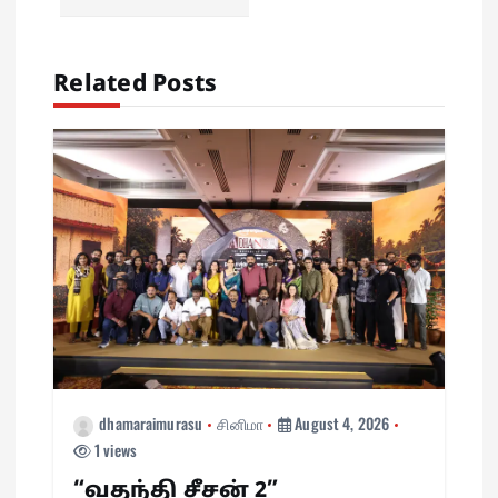
v
i
Related Posts
g
a
t
i
o
n
dhamaraimurasu
சினிமா
August 4, 2026
1 views
“வதந்தி சீசன் 2”