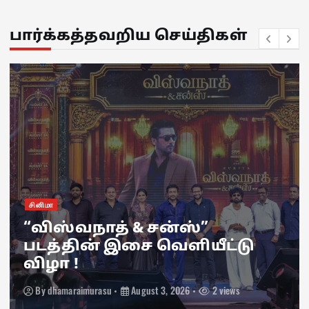
பார்க்கத்தவறிய செய்திகள்
இணைய தொடர்
நெட்ஃப்ளிக்ஸ் வெளியிட்ட
“பியார் பிரேமா கல்யாணம்”
தொடரின் முன்னோட்டம் !
By
dhamaraimurasu
July 31, 2026
4 views