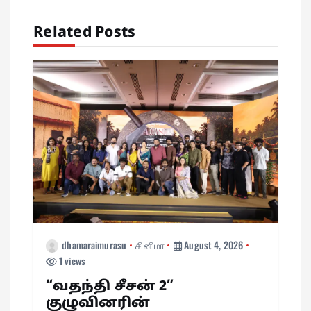
i
Related Posts
g
a
t
i
o
n
dhamaraimurasu
சினிமா
August 4, 2026
1 views
“வதந்தி சீசன் 2”
குழுவினரின்