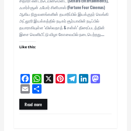
சிதாரா என்டர்டெயின்மென்ட் (Sithara Entertainments),
ஃபார்ச்சூன் ஃபோர் சினிமாஸ் (Fortune Four Cinemas)
ஆகிய நிறுவனங்களின் தயாரிப்பில் இயக்குநர் வெங்கி
அட்லூரி இயக்கத்தில் நடிகர் சூர்யாவின் நடிப்பில்
தயாராகியுள்ள ‘விஸ்வநாத் & சன்ஸ்’ திரைப்படத்தின்
இசை வெளியீட்டு விழா கோவையில் நடைபெற்றது.…
Like this:
Fa
W
X
Pi
Te
Li
M
ce
ha
nt
le
nk
as
E
Sh
bo
ts
er
gr
ed
to
m
ar
ok
A
es
a
In
do
ail
e
Read more
pp
t
m
n