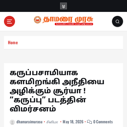
S
k
i
p
t
o
c
Home
o
n
t
e
கருப்பசாமியாக
n
களமிறங்கி அநீதியை
t
அழிக்கும் சூர்யா !
“கருப்பு” படத்தின்
விமர்சனம்
dhamaraimurasu
சினிமா
May 18, 2026
0 Comments