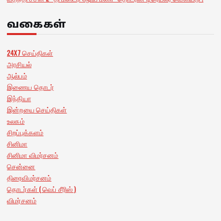
வகைகள்
24X7 செய்திகள்
அரசியல்
ஆல்பம்
இணைய தொடர்
இந்தியா
இன்றயை செய்திகள்
உலகம்
சிறப்புக்களம்
சினிமா
சினிமா விமர்சனம்
சென்னை
திரைவிமர்சனம்
தொடர்கள் ( வெப் சீரிஸ் )
விமர்சனம்