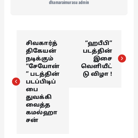
dhamaraimurasu admin
P
சிவகார்த்
“ஹபீபி”
o
திகேயன்
படத்தின்
நடிக்கும்
இசை
s
“சேயோன்
வெளியீட்
” படத்தின்
டு விழா !
t
படப்பிடிப்
பை
n
துவக்கி
வைத்த
a
கமல்ஹா
சன்
v