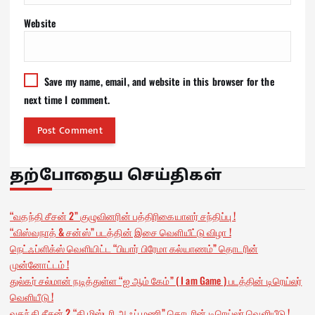
Website
Save my name, email, and website in this browser for the
next time I comment.
தற்போதைய செய்திகள்
“வதந்தி சீசன் 2” குழுவினரின் பத்திரிகையாளர் சந்திப்பு !
“விஸ்வநாத் & சன்ஸ்” படத்தின் இசை வெளியீட்டு விழா !
நெட்ஃப்ளிக்ஸ் வெளியிட்ட “பியார் பிரேமா கல்யாணம்” தொடரின்
முன்னோட்டம் !
துல்கர் சல்மான் நடித்துள்ள “ஐ ஆம் கேம்” ( I am Game ) படத்தின் டிரெய்லர்
வெளியீடு !
வதந்தி சீசன் 2 “தி மிஸ்டரி ஆஃப் மணி” தொடரின் டிரெய்லர் வெளியீடு !