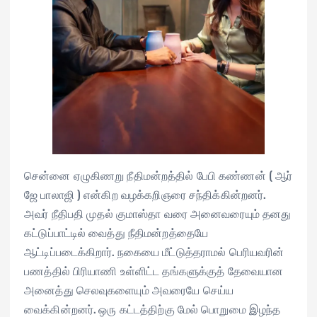
சென்னை ஏழுகிணறு நீதிமன்றத்தில் பேபி கண்ணன் ( ஆர்
ஜே பாலாஜி ) என்கிற வழக்கறிஞரை சந்திக்கின்றனர்.
அவர் நீதிபதி முதல் குமாஸ்தா வரை அனைவரையும் தனது
கட்டுப்பாட்டில் வைத்து நீதிமன்றத்தையே
ஆட்டிப்படைக்கிறார். நகையை மீட்டுத்தராமல் பெரியவரின்
பணத்தில் பிரியாணி உள்ளிட்ட தங்களுக்குத் தேவையான
அனைத்து செலவுகளையும் அவரையே செய்ய
வைக்கின்றனர். ஒரு கட்டத்திற்கு மேல் பொறுமை இழந்த