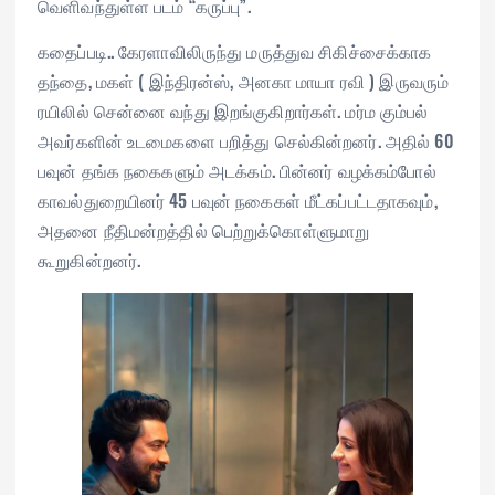
வெளிவந்துள்ள படம் “கருப்பு”.
கதைப்படி.. கேரளாவிலிருந்து மருத்துவ சிகிச்சைக்காக
தந்தை, மகள் ( இந்திரன்ஸ், அனகா மாயா ரவி ) இருவரும்
ரயிலில் சென்னை வந்து இறங்குகிறார்கள். மர்ம கும்பல்
அவர்களின் உடமைகளை பறித்து செல்கின்றனர். அதில் 60
பவுன் தங்க நகைகளும் அடக்கம். பின்னர் வழக்கம்போல்
காவல்துறையினர் 45 பவுன் நகைகள் மீட்கப்பட்டதாகவும்,
அதனை நீதிமன்றத்தில் பெற்றுக்கொள்ளுமாறு
கூறுகின்றனர்.