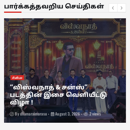
பார்க்கத்தவறிய செய்திகள்
இணைய தொடர்
நெட்ஃப்ளிக்ஸ் வெளியிட்ட
“பியார் பிரேமா கல்யாணம்”
தொடரின் முன்னோட்டம் !
By
dhamaraimurasu
July 31, 2026
4 views