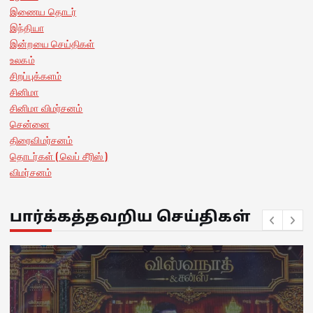
இணைய தொடர்
இந்தியா
இன்றயை செய்திகள்
உலகம்
சிறப்புக்களம்
சினிமா
சினிமா விமர்சனம்
சென்னை
திரைவிமர்சனம்
தொடர்கள் ( வெப் சீரிஸ் )
விமர்சனம்
பார்க்கத்தவறிய செய்திகள்