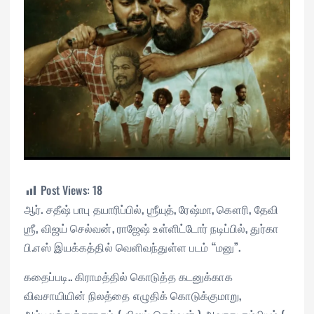
Post Views:
18
ஆர்‌. சதீஷ் பாபு தயாரிப்பில், ஶ்ரீயுத், ரேஷ்மா, கௌரி, தேவி
ஶ்ரீ, விஜய் செல்வன், ராஜேஷ் உள்ளிட்டோர் நடிப்பில், துர்கா
பி.எஸ் இயக்கத்தில் வெளிவந்துள்ள படம் “மனு”.
கதைப்படி.. கிராமத்தில் கொடுத்த கடனுக்காக
விவசாயியின் நிலத்தை எழுதிக் கொடுக்குமாறு,
அம்பலத்துக்காரரும் ( விஜய் செல்வன் ) அவரது தம்பியும் (