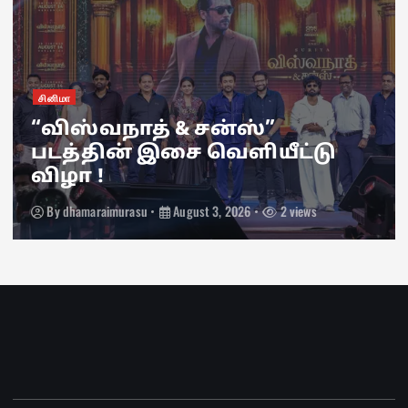
சினிமா
“விஸ்வநாத் & சன்ஸ்”
படத்தின் இசை வெளியீட்டு
விழா !
By
dhamaraimurasu
August 3, 2026
2 views