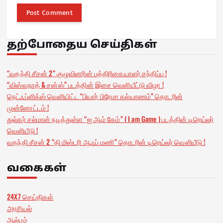
தற்போதைய செய்திகள்
“வதந்தி சீசன் 2” குழுவினரின் பத்திரிகையாளர் சந்திப்பு !
“விஸ்வநாத் & சன்ஸ்” படத்தின் இசை வெளியீட்டு விழா !
நெட்ஃப்ளிக்ஸ் வெளியிட்ட “பியார் பிரேமா கல்யாணம்” தொடரின்
முன்னோட்டம் !
துல்கர் சல்மான் நடித்துள்ள “ஐ ஆம் கேம்” ( I am Game ) படத்தின் டிரெய்லர்
வெளியீடு !
வதந்தி சீசன் 2 “தி மிஸ்டரி ஆஃப் மணி” தொடரின் டிரெய்லர் வெளியீடு !
வகைகள்
24X7 செய்திகள்
அரசியல்
ஆல்பம்