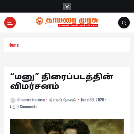
S
k
i
p
t
o
c
Home
o
n
t
e
“மனு” திரைப்படத்தின்
n
விமர்சனம்
t
dhamaraimurasu
திரைவிமர்சனம்
June 30, 2026
0 Comments