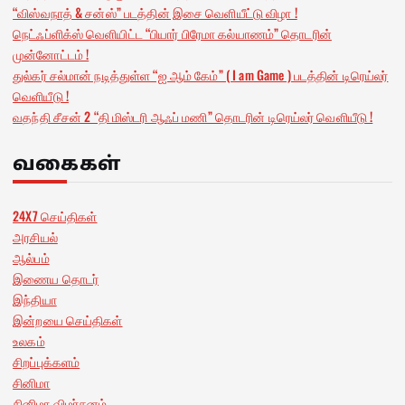
“விஸ்வநாத் & சன்ஸ்” படத்தின் இசை வெளியீட்டு விழா !
நெட்ஃப்ளிக்ஸ் வெளியிட்ட “பியார் பிரேமா கல்யாணம்” தொடரின்
முன்னோட்டம் !
துல்கர் சல்மான் நடித்துள்ள “ஐ ஆம் கேம்” ( I am Game ) படத்தின் டிரெய்லர்
வெளியீடு !
வதந்தி சீசன் 2 “தி மிஸ்டரி ஆஃப் மணி” தொடரின் டிரெய்லர் வெளியீடு !
வகைகள்
24X7 செய்திகள்
அரசியல்
ஆல்பம்
இணைய தொடர்
இந்தியா
இன்றயை செய்திகள்
உலகம்
சிறப்புக்களம்
சினிமா
சினிமா விமர்சனம்