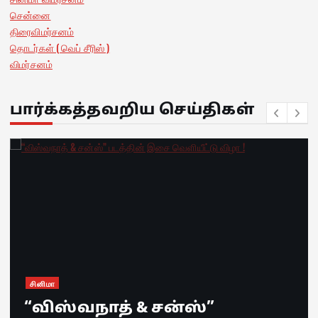
சென்னை
திரைவிமர்சனம்
தொடர்கள் ( வெப் சீரிஸ் )
விமர்சனம்
பார்க்கத்தவறிய செய்திகள்
சினிமா
“விஸ்வநாத் & சன்ஸ்”