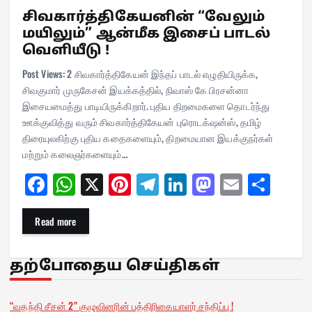
சிவகார்த்திகேயனின் “வேலும்
மயிலும்” ஆன்மீக இசைப் பாடல்
வெளியீடு !
Post Views: 2 சிவகார்த்திகேயன் இந்தப் பாடல் எழுதியிருக்க,
சிவகுமார் முருகேசன் இயக்கத்தில், நிவாஸ் கே பிரசன்னா
இசையமைத்து பாடியிருக்கிறார். புதிய திறமைகளை தொடர்ந்து
ஊக்குவித்து வரும் சிவகார்த்திகேயன் புரொடக்‌ஷன்ஸ், தமிழ்
திரையுலகிற்கு புதிய கதைகளையும், திறமையான இயக்குநர்கள்
மற்றும் கலைஞர்களையும்…
Fa
W
X
Pi
Te
Li
M
E
Sh
ce
ha
nt
le
nk
as
m
ar
bo
ts
er
gr
ed
to
ail
e
Read more
ok
A
es
a
In
do
pp
t
m
n
தற்போதைய செய்திகள்
“வதந்தி சீசன் 2” குழுவினரின் பத்திரிகையாளர் சந்திப்பு !