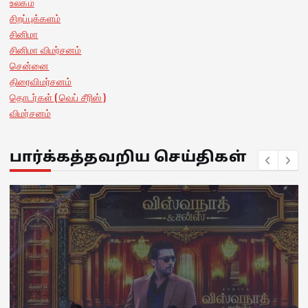
உலகம்
சிறப்புக்களம்
சினிமா
சினிமா விமர்சனம்
சென்னை
திரைவிமர்சனம்
தொடர்கள் ( வெப் சீரிஸ் )
விமர்சனம்
பார்க்கத்தவறிய செய்திகள்