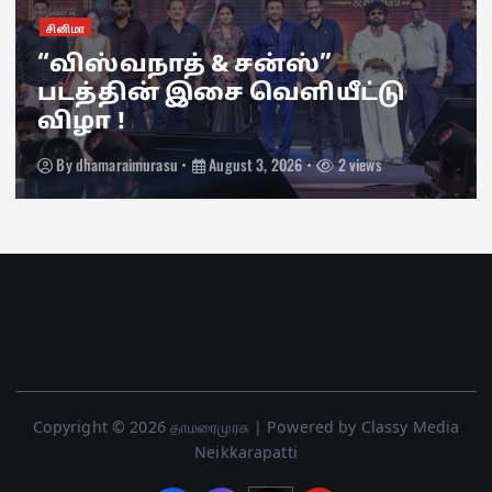
சினிமா
“விஸ்வநாத் & சன்ஸ்”
படத்தின் இசை வெளியீட்டு
விழா !
By
dhamaraimurasu
August 3, 2026
2 views
Copyright © 2026 தாமரைமுரசு | Powered by Classy Media
Neikkarapatti