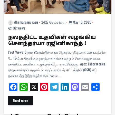
dhamaraimurasu
24X7 செய்திகள்
May 16, 2026
32 views
நலத்திட்ட உதவிகள் வழங்கிய
சௌந்தர்யா ரஜினிகாந்த் !
Post Views: 8 நாகர்கோவிலில் உள்ள ஆனந்தா திருமண மண்டபத்தில்
மே 15-ஆம் தேதி மாற்றுத்திறனாளிகள் மற்றும் பெண்களுக்கான
நலத்திட்ட உதவிகள் வழங்கும் விழா நடைபெற்றது. Apex Laboratories
நிறுவனத்தின் சமூகப் பொறுப்புணர்வுத் திட்டத்தின் (CSR) கீழ்
நடைபெற்ற இந்நிகழ்ச்சிக்கு, பிரபல…
Fa
W
X
Pi
Te
Li
M
E
Sh
ce
ha
nt
le
nk
as
m
ar
bo
ts
er
gr
ed
to
ail
e
Read more
ok
A
es
a
In
do