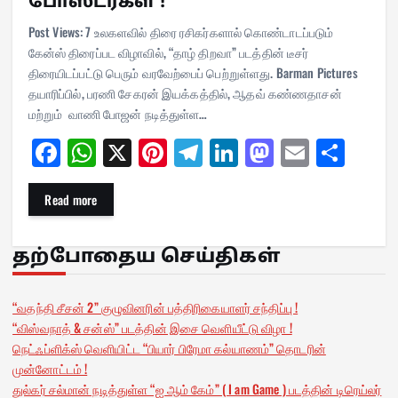
போஸ்டர்கள் !
Post Views: 7 உலகளவில் திரை ரசிகர்களால் கொண்டாடப்படும்
கேன்ஸ் திரைப்பட விழாவில், “தாழ் திறவா” படத்தின் டீசர்
திரையிடப்பட்டு பெரும் வரவேற்பைப் பெற்றுள்ளது. Barman Pictures
தயாரிப்பில், பரணி சேகரன் இயக்கத்தில், ஆதவ் கண்ணதாசன்
மற்றும் வாணி போஜன் நடித்துள்ள…
Fa
W
X
Pi
Te
Li
M
E
Sh
ce
ha
nt
le
nk
as
m
ar
bo
ts
er
gr
ed
to
ail
e
Read more
ok
A
es
a
In
do
pp
t
m
n
தற்போதைய செய்திகள்
“வதந்தி சீசன் 2” குழுவினரின் பத்திரிகையாளர் சந்திப்பு !
“விஸ்வநாத் & சன்ஸ்” படத்தின் இசை வெளியீட்டு விழா !
நெட்ஃப்ளிக்ஸ் வெளியிட்ட “பியார் பிரேமா கல்யாணம்” தொடரின்
முன்னோட்டம் !
துல்கர் சல்மான் நடித்துள்ள “ஐ ஆம் கேம்” ( I am Game ) படத்தின் டிரெய்லர்