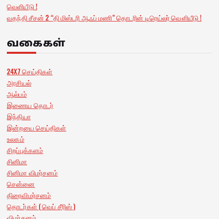
வெளியீடு !
வதந்தி சீசன் 2 “தி மிஸ்டரி ஆஃப் மணி” தொடரின் டிரெய்லர் வெளியீடு !
வகைகள்
24X7 செய்திகள்
அரசியல்
ஆல்பம்
இணைய தொடர்
இந்தியா
இன்றயை செய்திகள்
உலகம்
சிறப்புக்களம்
சினிமா
சினிமா விமர்சனம்
சென்னை
திரைவிமர்சனம்
தொடர்கள் ( வெப் சீரிஸ் )
விமர்சனம்