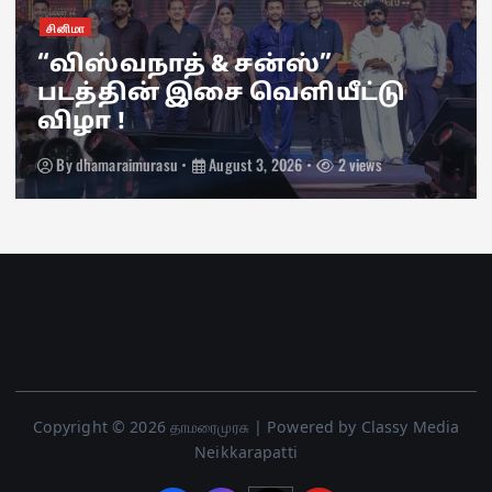
சினிமா
“விஸ்வநாத் & சன்ஸ்”
படத்தின் இசை வெளியீட்டு
விழா !
By
dhamaraimurasu
August 3, 2026
2 views
Copyright © 2026 தாமரைமுரசு | Powered by Classy Media
Neikkarapatti