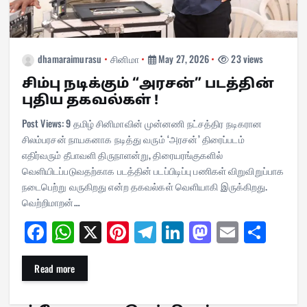
dhamaraimurasu
சினிமா
May 27, 2026
23 views
சிம்பு நடிக்கும் “அரசன்” படத்தின்
புதிய தகவல்கள் !
Post Views: 9 தமிழ் சினிமாவின் முன்னணி நட்சத்திர நடிகரான
சிலம்பரசன் நாயகனாக நடித்து வரும் ‘அரசன்’ திரைப்படம்
எதிர்வரும் தீபாவளி திருநாளன்று, திரையரங்குகளில்
வெளியிடப்படுவதற்காக படத்தின் படப்பிடிப்பு பணிகள் விறுவிறுப்பாக
நடைபெற்று வருகிறது என்ற தகவல்கள் வெளியாகி இருக்கிறது.
வெற்றிமாறன்…
Fa
W
X
Pi
Te
Li
M
E
Sh
ce
ha
nt
le
nk
as
m
ar
bo
ts
er
gr
ed
to
ail
e
Read more
ok
A
es
a
In
do