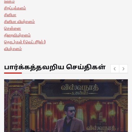
உலகம்
சிறப்புக்களம்
சினிமா
சினிமா விமர்சனம்
சென்னை
திரைவிமர்சனம்
தொடர்கள் ( வெப் சீரிஸ் )
விமர்சனம்
பார்க்கத்தவறிய செய்திகள்