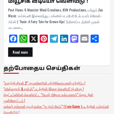
மியூசிக் வீடியோ வெளியீடு !
Post Views: 6 Monster Mind Creations, KVN Productions, மற்றும் Zee
Music கம்பெனி இணைந்து, டாக்ஸிக்: எ ஃபேரி டேல் ஃபார் க்ரோன்-
அப்ஸ் ( ‘Toxic: A Fairy Tale for Grown-Ups’ ) திரைப்படத்தின் முதல்
பாடலான…
Fa
W
X
Pi
Te
Li
M
E
Sh
ce
ha
nt
le
nk
as
m
ar
bo
ts
er
gr
ed
to
ail
e
Read more
ok
A
es
a
In
do
pp
t
m
n
தற்போதைய செய்திகள்
“வதந்தி சீசன் 2” குழுவினரின் பத்திரிகையாளர் சந்திப்பு !
“விஸ்வநாத் & சன்ஸ்” படத்தின் இசை வெளியீட்டு விழா !
நெட்ஃப்ளிக்ஸ் வெளியிட்ட “பியார் பிரேமா கல்யாணம்” தொடரின்
முன்னோட்டம் !
துல்கர் சல்மான் நடித்துள்ள “ஐ ஆம் கேம்” ( I am Game ) படத்தின் டிரெய்லர்
வெளியீடு !