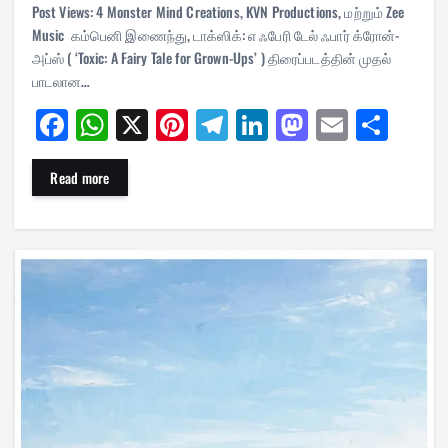
Post Views: 4 Monster Mind Creations, KVN Productions, மற்றும் Zee
Music கம்பெனி இணைந்து, டாக்ஸிக்: எ ஃபேரி டேல் ஃபார் க்ரோன்-
அப்ஸ் ( ‘Toxic: A Fairy Tale for Grown-Ups’ ) திரைப்படத்தின் முதல்
பாடலான…
Fa
W
X
Pi
Te
Li
M
E
Sh
ce
ha
nt
le
nk
as
m
ar
bo
ts
er
gr
ed
to
ail
e
Read more
ok
A
es
a
In
do
pp
t
m
n