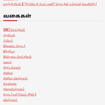
வதந்தி சீசன் 2 “தி மிஸ்டரி ஆஃப் மணி” தொடரின் டிரெய்லர் வெளியீடு !
வகைகள்
24X7 செய்திகள்
அரசியல்
ஆல்பம்
இணைய தொடர்
இந்தியா
இன்றயை செய்திகள்
உலகம்
சிறப்புக்களம்
சினிமா
சினிமா விமர்சனம்
சென்னை
திரைவிமர்சனம்
தொடர்கள் ( வெப் சீரிஸ் )
விமர்சனம்