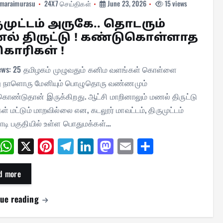
maraimurasu
24X7 செய்திகள்
June 23, 2026
15 views
ுமுட்டம் அருகே.. தொடரும்
் திருட்டு ! கண்டுகொள்ளாத
காரிகள் !
iews: 25 தமிழகம் முழுவதும் கனிம வளங்கள் கொள்ளை
 நாளொரு மேனியும் பொழுதொரு வண்ணமும்
கொண்டுதான் இருக்கிறது. ஆட்சி மாறினாலும் மணல் திருட்டு
கள் மட்டும் மாறவில்லை என, கடலூர் மாவட்டம், திருமுட்டம்
ாடி பகுதியில் உள்ள பொதுமக்கள்…
Fa
W
X
Pi
Te
Li
M
E
Sh
ce
ha
nt
le
nk
as
m
ar
bo
ts
er
gr
ed
to
ail
e
d more
ok
A
es
a
In
do
nue reading
pp
t
m
n