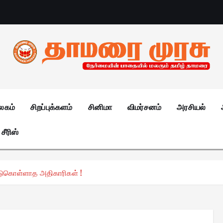
லகம்
சிறப்புக்களம்
சினிமா
விமர்சனம்
அரசியல்
சீரிஸ்
ண்டுகொள்ளாத அதிகாரிகள் !