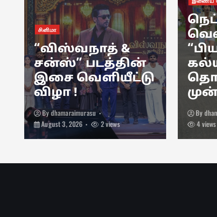
இணைய த
நெட
சினிமா
வெள
“விஸ்வநாத் &
“பிய
சன்ஸ்” படத்தின்
கல்
இசை வெளியீட்டு
தொட
விழா !
முன
By
dhamaraimurasu
By
dha
August 3, 2026
2 views
4 views