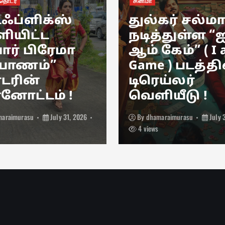
ொடர்
சினிமா
்ஃப்ளிக்ஸ்
துல்கர் சல்ம
ியிட்ட
நடித்துள்ள “
ார் பிரேமா
ஆம் கேம்” ( I
யாணம்”
Game ) படத்தி
ரின்
டிரெய்லர்
்னோட்டம் !
வெளியீடு !
maraimurasu
July 31, 2026
By
dhamaraimurasu
July 
4 views