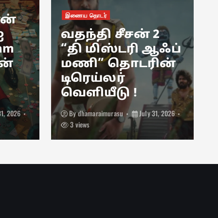
இணைய தொடர்
ான்
ஐ
வதந்தி சீசன் 2
 am
“தி மிஸ்டரி ஆஃப்
ன்
மணி” தொடரின்
டிரெய்லர்
வெளியீடு !
31, 2026
By
dhamaraimurasu
July 31, 2026
3 views