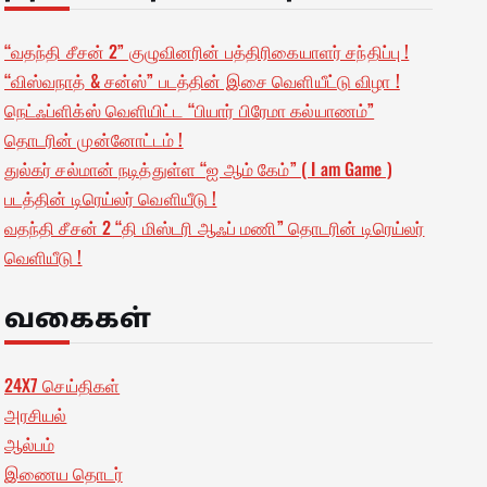
“வதந்தி சீசன் 2” குழுவினரின் பத்திரிகையாளர் சந்திப்பு !
“விஸ்வநாத் & சன்ஸ்” படத்தின் இசை வெளியீட்டு விழா !
நெட்ஃப்ளிக்ஸ் வெளியிட்ட “பியார் பிரேமா கல்யாணம்”
தொடரின் முன்னோட்டம் !
துல்கர் சல்மான் நடித்துள்ள “ஐ ஆம் கேம்” ( I am Game )
படத்தின் டிரெய்லர் வெளியீடு !
வதந்தி சீசன் 2 “தி மிஸ்டரி ஆஃப் மணி” தொடரின் டிரெய்லர்
வெளியீடு !
வகைகள்
24X7 செய்திகள்
அரசியல்
ஆல்பம்
இணைய தொடர்