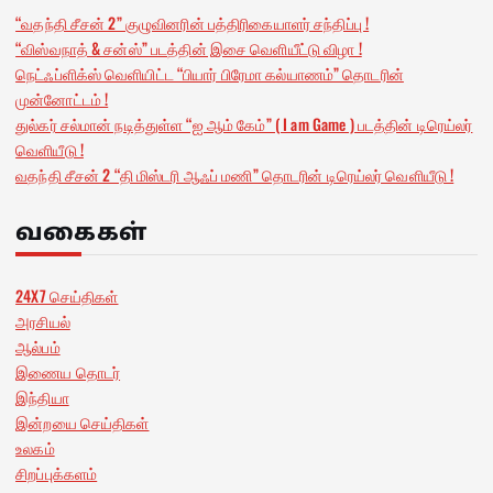
“வதந்தி சீசன் 2” குழுவினரின் பத்திரிகையாளர் சந்திப்பு !
“விஸ்வநாத் & சன்ஸ்” படத்தின் இசை வெளியீட்டு விழா !
நெட்ஃப்ளிக்ஸ் வெளியிட்ட “பியார் பிரேமா கல்யாணம்” தொடரின்
முன்னோட்டம் !
துல்கர் சல்மான் நடித்துள்ள “ஐ ஆம் கேம்” ( I am Game ) படத்தின் டிரெய்லர்
வெளியீடு !
வதந்தி சீசன் 2 “தி மிஸ்டரி ஆஃப் மணி” தொடரின் டிரெய்லர் வெளியீடு !
வகைகள்
24X7 செய்திகள்
அரசியல்
ஆல்பம்
இணைய தொடர்
இந்தியா
இன்றயை செய்திகள்
உலகம்
சிறப்புக்களம்