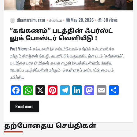
dhamaraimurasu
சினிமா
May 20, 2026
30 views
“கங்கணம்” படத்தின் ஃபர்ஸ்ட்
லுக் போஸ்டர் வெளியீடு !
Post Views: 4 கல்யாணி இ என்டர்பிரைஸ் சார்பில் கல்யாணி கே
மற்றும் சிரஞ்சன் கே.ஜி. தயாரிப்பில் உருவாகியுள்ள படம் ‘கங்கணம்’.
அ. இசையரசன் இதன் கதை எழுதி இயக்கியுள்ளார். தேசிய
நாடகப்ப பயற்சிப்பள்ளி மற்றும் தென்னகப் பண்பாட்டு மையம்
பயிற்சி…
Fa
W
X
Pi
Te
Li
M
E
Sh
ce
ha
nt
le
nk
as
m
ar
bo
ts
er
gr
ed
to
ail
e
Read more
ok
A
es
a
In
do
pp
t
m
n
தற்போதைய செய்திகள்