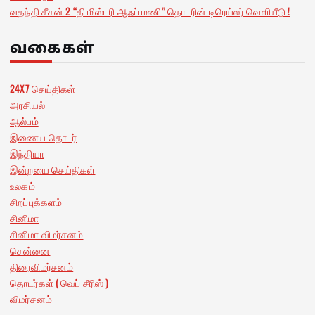
வதந்தி சீசன் 2 “தி மிஸ்டரி ஆஃப் மணி” தொடரின் டிரெய்லர் வெளியீடு !
வகைகள்
24X7 செய்திகள்
அரசியல்
ஆல்பம்
இணைய தொடர்
இந்தியா
இன்றயை செய்திகள்
உலகம்
சிறப்புக்களம்
சினிமா
சினிமா விமர்சனம்
சென்னை
திரைவிமர்சனம்
தொடர்கள் ( வெப் சீரிஸ் )
விமர்சனம்