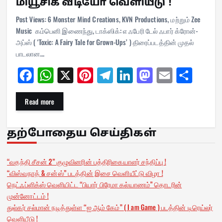
மியூசிக் வீடியோ வெளியீடு !
Post Views: 6 Monster Mind Creations, KVN Productions, மற்றும் Zee
Music கம்பெனி இணைந்து, டாக்ஸிக்: எ ஃபேரி டேல் ஃபார் க்ரோன்-
அப்ஸ் ( ‘Toxic: A Fairy Tale for Grown-Ups’ ) திரைப்படத்தின் முதல்
பாடலான…
Fa
W
X
Pi
Te
Li
M
E
Sh
ce
ha
nt
le
nk
as
m
ar
bo
ts
er
gr
ed
to
ail
e
Read more
ok
A
es
a
In
do
pp
t
m
n
தற்போதைய செய்திகள்
“வதந்தி சீசன் 2” குழுவினரின் பத்திரிகையாளர் சந்திப்பு !
“விஸ்வநாத் & சன்ஸ்” படத்தின் இசை வெளியீட்டு விழா !
நெட்ஃப்ளிக்ஸ் வெளியிட்ட “பியார் பிரேமா கல்யாணம்” தொடரின்
முன்னோட்டம் !
துல்கர் சல்மான் நடித்துள்ள “ஐ ஆம் கேம்” ( I am Game ) படத்தின் டிரெய்லர்
வெளியீடு !