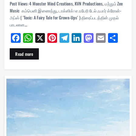
Post Views: 4 Monster Mind Creations, KVN Productions, மற்றும் Zee
Music கம்பெனி இணைந்து, டாக்ஸிக்: எ ஃபேரி டேல் ஃபார் க்ரோன்-
அப்ஸ் ( ‘Toxic: A Fairy Tale for Grown-Ups’ ) திரைப்படத்தின் முதல்
பாடலான…
Fa
W
X
Pi
Te
Li
M
E
Sh
ce
ha
nt
le
nk
as
m
ar
bo
ts
er
gr
ed
to
ail
e
Read more
ok
A
es
a
In
do
pp
t
m
n